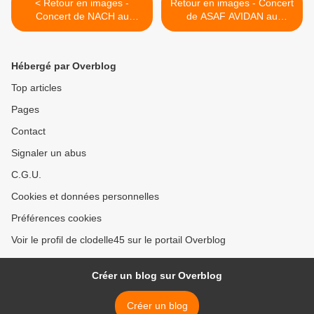
< Retour en images -
Retour en images - Concert
Concert de NACH au
de ASAF AVIDAN au
Printemps de Bourges -
Printemps de Bourges -
Lundi 27 Avril 2015
Lundi 27 Avril 2015 >
Hébergé par Overblog
Top articles
Pages
Contact
Signaler un abus
C.G.U.
Cookies et données personnelles
Préférences cookies
Voir le profil de clodelle45 sur le portail Overblog
Créer un blog sur Overblog
Créer un blog