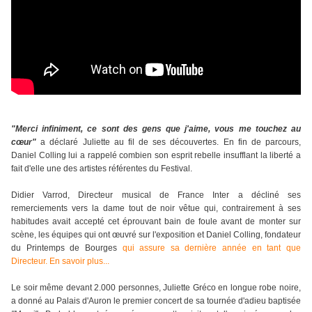
"Merci infiniment, ce sont des gens que j'aime, vous me touchez au
cœur"
a déclaré
Juliette
au fil de ses découvertes. En fin de parcours,
Daniel Colling lui a rappelé combien son esprit rebelle insufflant la liberté a
fait d'elle une des artistes référentes du Festival.
Didier Varrod, Directeur musical de France Inter a décliné ses
remerciements vers la dame tout de noir vêtue qui, contrairement à ses
habitudes avait accepté cet éprouvant bain de foule avant de monter sur
scène, les équipes qui ont œuvré sur l'exposition et Daniel Colling, fondateur
du Printemps de Bourges
qui assure sa dernière année en tant que
Directeur. En savoir plus...
Le soir même devant 2.000 personnes, Juliette Gréco en longue robe noire,
a donné au Palais d'Auron le premier concert de sa tournée d'adieu baptisée