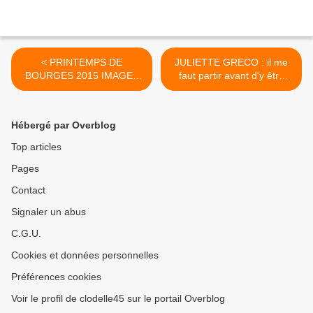
< PRINTEMPS DE
JULIETTE GRECO : il me
BOURGES 2015 IMAGES
faut partir avant d'y être
de l'EXPOSITION SUR LES
obligée >
TRACES DE JULIETTE
GRECO à voir jusqu'au 9
Hébergé par Overblog
avril 2015
Top articles
Pages
Contact
Signaler un abus
C.G.U.
Cookies et données personnelles
Préférences cookies
Voir le profil de clodelle45 sur le portail Overblog