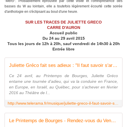
"Merci".
Probablement éprouvée par cette visite et l'omniprésence des
basses du W au lointain, elle a toutefois légèrement écourté cette soirée
d'anthologie en s'éclipsant au bout d'une heure.
SUR LES TRACES DE JULIETTE GRECO
CARRE D'AURON
Accueil public
Du 24 au 29 avril 2015
Tous les jours de 12h à 20h, sauf vendredi de 14h30 à 20h
Entrée libre
Juliette Gréco fait ses adieux : "Il faut savoir s'arrêter, par politesse, par courtoisie, par raison"
Ce 24 avril, au Printemps de Bourges, Juliette Gréco
entame une tournée d'adieu, qui va la conduire en France,
en Europe, en Israël, au Québec, pour s'achever en février
2016 au Théâtre de l...
http://www.telerama.fr/musique/juliette-greco-il-faut-savoir-s-arreter-par-politesse-par-courtoisie-par-raison,125495.php
Le Printemps de Bourges - Rendez-vous du Vendredi 24 au Mercredi 29 Avril pour le Printemps de Bourges 2015 !