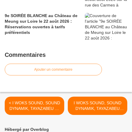
9e SOIRÉE BLANCHE au Château de
Meung sur Loire le 22 août 2026 :
Réservations ouvertes à tarifs
préférentiels
Commentaires
Ajouter un commentaire
< I WOKS SOUND, SOUND
I WOKS SOUND, SOUND
DYNAMIK, TAYAZABEU au
DYNAMIK, TAYAZABEU
programme du Festival
au... >
LEV'ROOTS à Levroux (36)
Hébergé par Overblog