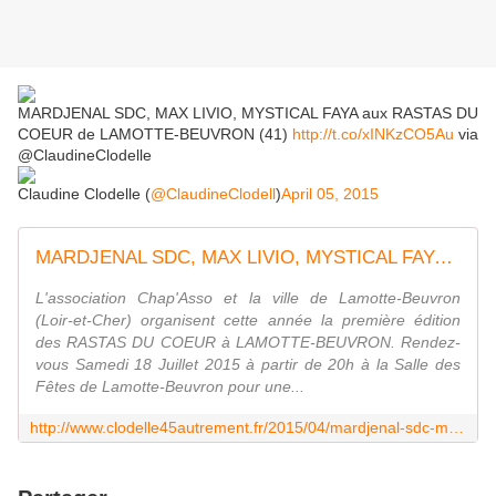
MARDJENAL SDC, MAX LIVIO, MYSTICAL FAYA aux RASTAS DU
COEUR de LAMOTTE-BEUVRON (41)
http://t.co/xINKzCO5Au
via
@ClaudineClodelle
Claudine Clodelle (
@ClaudineClodell
)
April 05, 2015
MARDJENAL SDC, MAX LIVIO, MYSTICAL FAYA aux RASTAS DU COEUR de LAMOTTE-BEUVRON (41) - VIVRE AUTREMENT VOS LOISIRS avec Clodelle
L'association Chap'Asso et la ville de Lamotte-Beuvron
(Loir-et-Cher) organisent cette année la première édition
des RASTAS DU COEUR à LAMOTTE-BEUVRON. Rendez-
vous Samedi 18 Juillet 2015 à partir de 20h à la Salle des
Fêtes de Lamotte-Beuvron pour une...
http://www.clodelle45autrement.fr/2015/04/mardjenal-sdc-max-livio-mystical-faya-aux-rastas-du-coeur-de-lamotte-beuvron-41.html