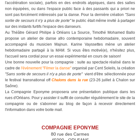
l'accélération sociale), parfois en des endroits atypiques, dans des salles
non équipées, ou dans l'espace public face à des passants qui a priori ne
sont pas forcément intéressés par la danse. Pour la dernière création
"Sans
sortie de secours il n'y a plus de porte"
le public était même invité à partager
sur des instants furtifs l'espace des danseurs.
Au Théâtre Gérard Philipe à Orléans La Source, Timothé Mohamed Ballo
propose un atelier de danse afro contemporaine hebdomadaire, souvent
accompagné du musicien Majnun. Karine Vayssettes mène un atelier
hebdomadaire partagé à la MAM. Si vous êtes motivé(e), n'hésitez plus,
l'accueil sera cordial pour un essai expérimental en cours de saison!
Une bonne nouvelle pour la compagnie : suite au spectacle réalisé dans le
cadre de
l'évènement "Filmer la danse"
organisé par
Cent Soleils
, la création
"Sans sortie de secours il n'y a plus de porte"
vient d'être sélectionnée pour
le festival transnational off
Chalons dans la rue
(23-26 juillet à Chalon sur
Saône).
La Compagnie Eponyme proposera une présentation publique dans les
rues d'Orléans. Pour y assister il suffit de consulter régulièrement le site de la
compagnie ou de s'abonner au blog de façon à recevoir directement
l'information dans votre boite mail.
COMPAGNIE EPONYME
80 rue des Carmes