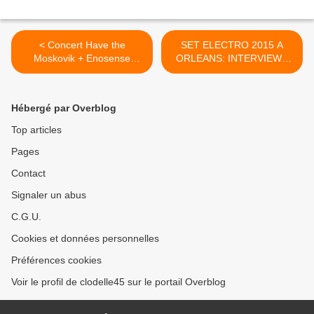
< Concert Have the
SET ELECTRO 2015 A
Moskovik + Enosense
ORLEANS: INTERVIEWS
AUDITO'9...
de SIMON LA FOUGERE,
qui assurera le warm up et
de KID LOKIZIS vainqueur
Hébergé par Overblog
2014 >
Top articles
Pages
Contact
Signaler un abus
C.G.U.
Cookies et données personnelles
Préférences cookies
Voir le profil de clodelle45 sur le portail Overblog