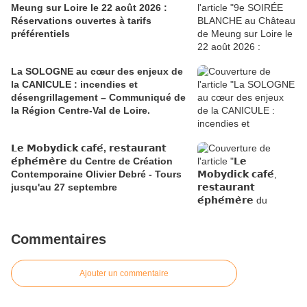
Meung sur Loire le 22 août 2026 :
Réservations ouvertes à tarifs
préférentiels
La SOLOGNE au cœur des enjeux de
la CANICULE : incendies et
désengrillagement – Communiqué de
la Région Centre-Val de Loire.
𝗟𝗲 𝗠𝗼𝗯𝘆𝗱𝗶𝗰𝗸 𝗰𝗮𝗳𝗲́, 𝗿𝗲𝘀𝘁𝗮𝘂𝗿𝗮𝗻𝘁
𝗲́𝗽𝗵𝗲́𝗺𝗲̀𝗿𝗲 du Centre de Création
Contemporaine Olivier Debré - Tours
jusqu'au 27 septembre
Commentaires
Ajouter un commentaire