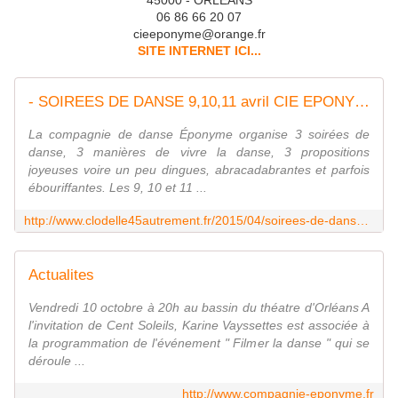
45000 - ORLEANS
06 86 66 20 07
cieeponyme@orange.fr
SITE INTERNET ICI..
.
- SOIREES DE DANSE 9,10,11 avril CIE EPONYME ORLEANS Maison des arts et de la musique - VIVRE AUTREMENT VOS LOISIRS avec Clodelle
La compagnie de danse Éponyme organise 3 soirées de
danse, 3 manières de vivre la danse, 3 propositions
joyeuses voire un peu dingues, abracadabrantes et parfois
ébouriffantes. Les 9, 10 et 11 ...
http://www.clodelle45autrement.fr/2015/04/soirees-de-danse-9-10-11-avril-cie-eponyme-rleans-maison-des-arts-et-de-la-musique.html
Actualites
Vendredi 10 octobre à 20h au bassin du théatre d'Orléans A
l'invitation de Cent Soleils, Karine Vayssettes est associée à
la programmation de l'événement " Filmer la danse " qui se
déroule ...
http://www.compagnie-eponyme.fr