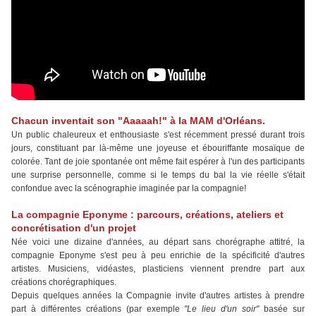
Chacun inventait son "Aaaaah!" à la MAM d'Orléans.
Un public chaleureux et enthousiaste s'est récemment pressé durant trois
jours, constituant par là-même une joyeuse et ébouriffante mosaïque de
colorée. Tant de joie spontanée ont même fait espérer à l'un des participants
une surprise personnelle, comme si
le temps du bal
la vie réelle s'était
confondue avec la scénographie imaginée par la compagnie!
La compagnie Eponyme : parcours, créations, ateliers
et
concrétisation d'un projet
Née voici une dizaine d'années, au départ sans chorégraphe attitré, la
compagnie Eponyme s'est peu à peu enrichie de la spécificité d'autres
artistes. Musiciens, vidéastes, plasticiens viennent prendre part aux
créations chorégraphiques.
Depuis quelques années la Compagnie invite d'autres artistes à prendre
part à différentes créations (par exemple
"Le lieu d'un soir"
basée sur