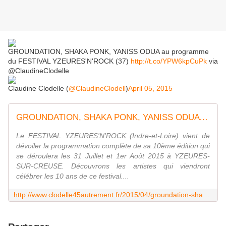
GROUNDATION, SHAKA PONK, YANISS ODUA au programme
du FESTIVAL YZEURES'N'ROCK (37)
http://t.co/YPW6kpCuPk
via
@ClaudineClodelle
Claudine Clodelle (
@ClaudineClodell
)
April 05, 2015
GROUNDATION, SHAKA PONK, YANISS ODUA au programme du FESTIVAL YZEURES'N'ROCK (37) - VIVRE AUTREMENT VOS LOISIRS avec Clodelle
Le FESTIVAL YZEURES'N'ROCK (Indre-et-Loire) vient de
dévoiler la programmation complète de sa 10ème édition qui
se déroulera les 31 Juillet et 1er Août 2015 à YZEURES-
SUR-CREUSE. Découvrons les artistes qui viendront
célébrer les 10 ans de ce festival....
http://www.clodelle45autrement.fr/2015/04/groundation-shaka-ponk-yaniss-odua-au-programme-du-festival-yzeures-n-rock-37.html