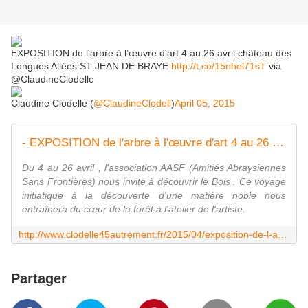
EXPOSITION de l'arbre à l’œuvre d'art 4 au 26 avril château des
Longues Allées ST JEAN DE BRAYE
http://t.co/15nhel71sT
via
@ClaudineClodelle
Claudine Clodelle (
@ClaudineClodell
)
April 05, 2015
- EXPOSITION de l'arbre à l'œuvre d'art 4 au 26 avril château des Longues Allées ST JEAN DE BRAYE - VIVRE AUTREMENT VOS LOISIRS avec Clodelle
Du 4 au 26 avril , l'association AASF (Amitiés Abraysiennes
Sans Frontières) nous invite à découvrir le Bois . Ce voyage
initiatique à la découverte d'une matière noble nous
entraînera du cœur de la forêt à l'atelier de l'artiste.
http://www.clodelle45autrement.fr/2015/04/exposition-de-l-arbre-a-l-oeuvre-d-art-4-au-26-avril-chateau-des-longues-allees-st-jean-de-braye.html
Partager