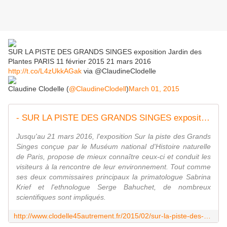
SUR LA PISTE DES GRANDS SINGES exposition Jardin des
Plantes PARIS 11 février 2015 21 mars 2016
http://t.co/L4zUkkAGak
via @ClaudineClodelle
Claudine Clodelle (
@ClaudineClodell
)
March 01, 2015
- SUR LA PISTE DES GRANDS SINGES exposition au Jardin des Plantes de PARIS 11 février 2015 au 21 mars 2016 - VIVRE AUTREMENT VOS LOISIRS avec Clodelle
Jusqu'au 21 mars 2016, l'exposition Sur la piste des Grands
Singes conçue par le Muséum national d'Histoire naturelle
de Paris, propose de mieux connaître ceux-ci et conduit les
visiteurs à la rencontre de leur environnement. Tout comme
ses deux commissaires principaux la primatologue Sabrina
Krief et l'ethnologue Serge Bahuchet, de nombreux
scientifiques sont impliqués.
http://www.clodelle45autrement.fr/2015/02/sur-la-piste-des-grands-singes-exposition-au-jardin-des-plantes-de-paris-11-fevrier-2015-au-21-mars-2016.html