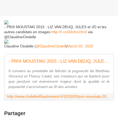
- PRIX MOUSTAKI 2015 : LIZ VAN DEUQ, JULES et JO et les
autres candidats en images
http://t.co/34nfxr2Im4
via
@ClaudineClodelle
Claudine Clodelle (
@ClaudineClodell
)
March 02, 2015
- PRIX MOUSTAKI 2015 : LIZ VAN DEUQ, JULES et JO et les autres candidats en images - VIVRE AUTREMENT VOS LOISIRS avec Clodelle
Il convient au préalable de féliciter la pugnacité de Matthias
Vincenot et Thierry Cadet, ses créateurs qui se battent pour
que perdure cet évènement majeur dont la qualité et le
popularité s'accroissent au fil des années.
http://www.clodelle45autrement.fr/2015/03/prix-moustaki-2015-liz-van-deuq-jules-et-jo-et-les-autres-candidats-en-images.html
Partager