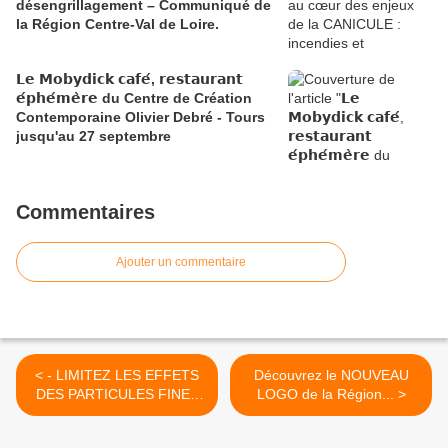
désengrillagement – Communiqué de
la Région Centre-Val de Loire.
𝗟𝗲 𝗠𝗼𝗯𝘆𝗱𝗶𝗰𝗸 𝗰𝗮𝗳𝗲́, 𝗿𝗲𝘀𝘁𝗮𝘂𝗿𝗮𝗻𝘁
𝗲́𝗽𝗵𝗲́𝗺𝗲̀𝗿𝗲 du Centre de Création
Contemporaine Olivier Debré - Tours
jusqu'au 27 septembre
Commentaires
Ajouter un commentaire
< - LIMITEZ LES EFFETS
Découvrez le NOUVEAU
DES PARTICULES FINES
LOGO de la Région... >
sur...