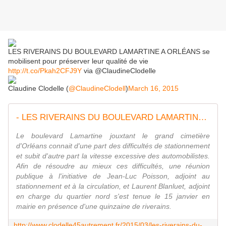
LES RIVERAINS DU BOULEVARD LAMARTINE A ORLÉANS se
mobilisent pour préserver leur qualité de vie
http://t.co/Pkah2CFJ9Y
via @ClaudineClodelle
Claudine Clodelle (
@ClaudineClodell
)
March 16, 2015
- LES RIVERAINS DU BOULEVARD LAMARTINE A ORLÉANS se mobilisent pour préserver leur qualité de vie - VIVRE AUTREMENT VOS LOISIRS avec Clodelle
Le boulevard Lamartine jouxtant le grand cimetière
d'Orléans connait d'une part des difficultés de stationnement
et subit d'autre part la vitesse excessive des automobilistes.
Afin de résoudre au mieux ces difficultés, une réunion
publique à l'initiative de Jean-Luc Poisson, adjoint au
stationnement et à la circulation, et Laurent Blanluet, adjoint
en charge du quartier nord s'est tenue le 15 janvier en
mairie en présence d'une quinzaine de riverains.
http://www.clodelle45autrement.fr/2015/03/les-riverains-du-boulevard-lamartine-a-orleans-se-mobilisent-pour-preserver-leur-qualite-de-vie.html