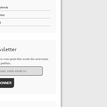
cebook
tter
S
sletter
z-vous pour être averti des nouveaux
s publiés.