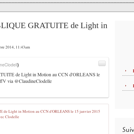
LIQUE GRATUITE de Light in
mbre 2014, 11:43am
neClodell
)
ITE de Light in Motion au CCN d'ORLEANS le
kffV
via @ClaudineClodelle
- REPETITIO
A
s
Sui