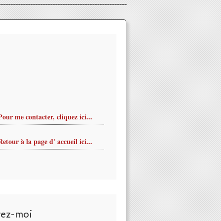
Pour me contacter, cliquez ici...
Retour à la page d' accueil ici...
N PUBLIQUE GRATUITE de Light in Motion au CCN d'ORLEANS le
vez-moi