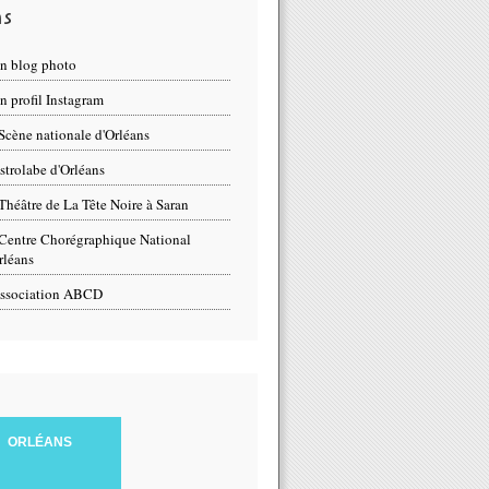
ns
n blog photo
 profil Instagram
Scène nationale d'Orléans
strolabe d'Orléans
Théâtre de La Tête Noire à Saran
Centre Chorégraphique National
rléans
ssociation ABCD