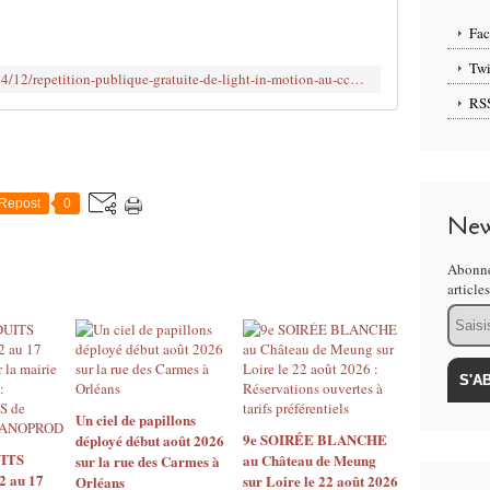
s
i
Fa
s
t
Twi
http://www.clodelle45autrement.fr/2014/12/repetition-publique-gratuite-de-light-in-motion-au-ccn-d-orleans-le-15-janvier-2015.html
e
RS
z
à
l
a
r
Repost
0
é
New
p
é
Abonne
t
article
i
Email
t
i
o
n
p
Un ciel de papillons
u
9e SOIRÉE BLANCHE
déployé début août 2026
ITS
au Château de Meung
b
sur la rue des Carmes à
2 au 17
sur Loire le 22 août 2026
Orléans
l