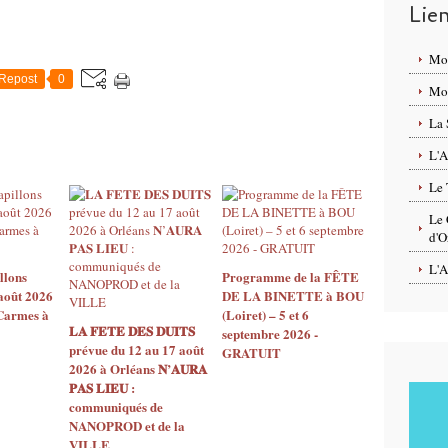
Lie
Mo
Repost
0
Mon
La 
L'A
Le 
Le 
d'O
L'A
llons
Programme de la FÊTE
août 2026
DE LA BINETTE à BOU
 Carmes à
(Loiret) – 5 et 6
𝐋𝐀 𝐅𝐄𝐓𝐄 𝐃𝐄𝐒 𝐃𝐔𝐈𝐓𝐒
septembre 2026 -
prévue du 12 au 17 août
GRATUIT
2026 à Orléans 𝐍’𝐀𝐔𝐑𝐀
𝐏𝐀𝐒 𝐋𝐈𝐄𝐔 :
communiqués de
NANOPROD et de la
VILLE