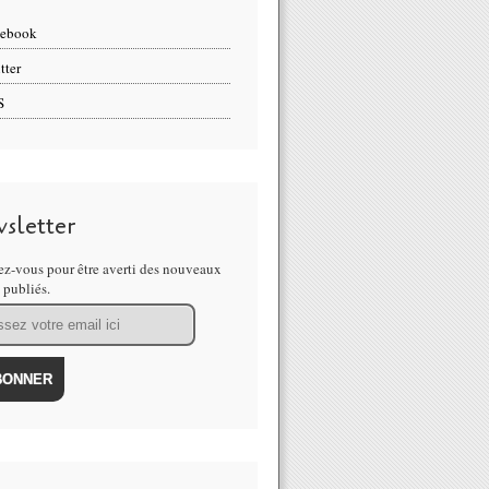
cebook
tter
S
sletter
z-vous pour être averti des nouveaux
s publiés.