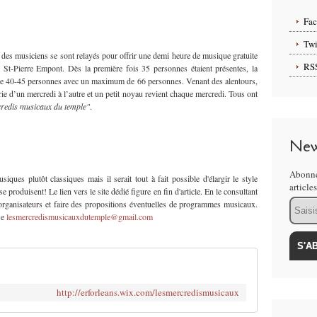
Fa
Twi
es musiciens se sont relayés pour offrir une demi heure de musique gratuite
RS
St-Pierre Empont. Dès la première fois 35 personnes étaient présentes, la
 de 40-45 personnes avec un maximum de 66 personnes. Venant des alentours,
rie d’un mercredi à l’autre et un petit noyau revient chaque mercredi. Tous ont
redis musicaux du temple"
.
New
Abonne
ques plutôt classiques mais il serait tout à fait possible d'élargir le style
article
 produisent! Le lien vers le site dédié figure en fin d'article. En le consultant
Email
 organisateurs et faire des propositions éventuelles de programmes musicaux.
se
lesmercredismusicauxdutemple@gmail.com
http://erforleans.wix.com/lesmercredismusicaux