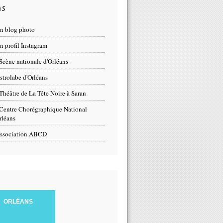
ns
n blog photo
 profil Instagram
Scène nationale d'Orléans
strolabe d'Orléans
Théâtre de La Tête Noire à Saran
Centre Chorégraphique National
rléans
ssociation ABCD