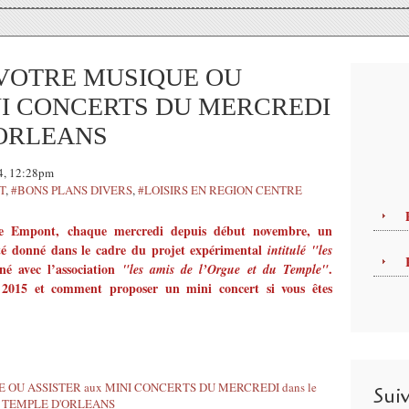
 VOTRE MUSIQUE OU
INI CONCERTS DU MERCREDI
'ORLEANS
14, 12:28pm
T
,
#BONS PLANS DIVERS
,
#LOISIRS EN REGION CENTRE
re Empont, c
haque mercredi depuis début novembre, un
té donné dans le cadre du projet expérimental
intitulé "les
é avec l’association
.
"les amis de l’Orgue et du Temple"
s 2015 et comment proposer un mini concert si vous êtes
Sui