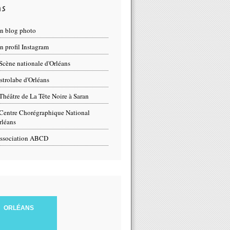
ns
n blog photo
 profil Instagram
Scène nationale d'Orléans
strolabe d'Orléans
Théâtre de La Tête Noire à Saran
Centre Chorégraphique National
rléans
ssociation ABCD