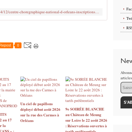
e
s
Fa
http://www.clodelle45autrement.fr/2014/12/centre-choregraphique-national-d-orleans-inscriptions-aux-ateliers-et-repetitions-2015.html
s
Twi
i
o
RS
n
n
e
Repost
0
l
s
New
,
a
Abonne
m
article
a
Email
t
e
u
r
Un ciel de papillons
s
9e SOIRÉE BLANCHE
déployé début août 2026
ITS
au Château de Meung
,
sur la rue des Carmes à
2 au 17
sur Loire le 22 août 2026
Orléans
a
r la
: Réservations ouvertes à
d
EANS » :
tarifs préférentiels