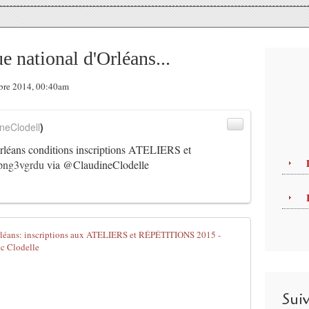
 national d'Orléans...
mbre 2014, 00:40am
neClodell
)
rléans conditions inscriptions ATELIERS et
Wpng3vgrdu
via @ClaudineClodelle
- Centre ch
P
r
o
Sui
f