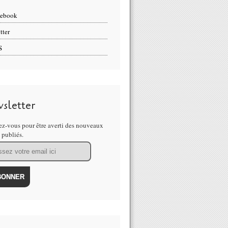
cebook
tter
S
sletter
z-vous pour être averti des nouveaux
s publiés.