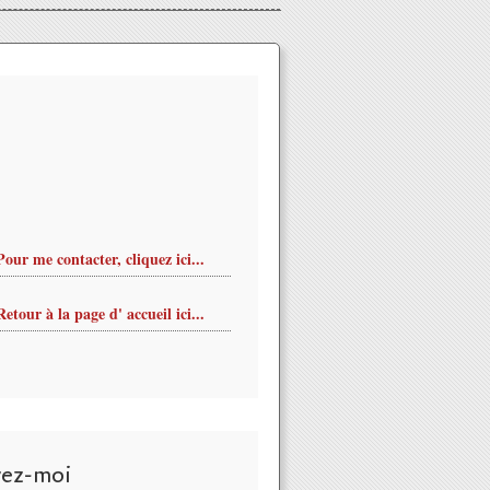
Pour me contacter, cliquez ici...
Retour à la page d' accueil ici...
orégraphique national d'Orléans: inscriptions aux ATELIERS et R
vez-moi