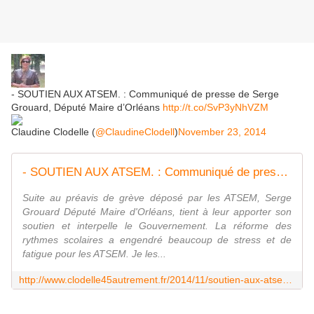
- SOUTIEN AUX ATSEM. : Communiqué de presse de Serge
Grouard, Député Maire d’Orléans
http://t.co/SvP3yNhVZM
Claudine Clodelle (
@ClaudineClodell
)
November 23, 2014
- SOUTIEN AUX ATSEM. : Communiqué de presse de Serge Grouard, Député Maire d'Orléans - VIVRE AUTREMENT VOS LOISIRS avec Clodelle
Suite au préavis de grève déposé par les ATSEM, Serge
Grouard Député Maire d'Orléans, tient à leur apporter son
soutien et interpelle le Gouvernement. La réforme des
rythmes scolaires a engendré beaucoup de stress et de
fatigue pour les ATSEM. Je les...
http://www.clodelle45autrement.fr/2014/11/soutien-aux-atsem-communique-de-presse-de-serge-grouard-depute-maire-d-orleans.html