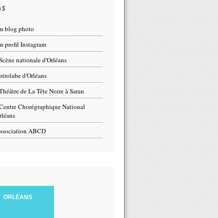
ns
n blog photo
 profil Instagram
Scène nationale d'Orléans
strolabe d'Orléans
Théâtre de La Tête Noire à Saran
Centre Chorégraphique National
rléans
ssociation ABCD