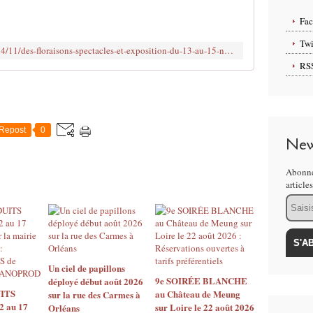
j
e
Fa
u
d
Twi
http://www.clodelle45autrement.fr/2014/11/des-floraisons-spectacles-et-exposition-du-13-au-15-novembre-a-la-scene-nationale-d-orleans.html
i
RS
1
3
a
u
s
Repost
0
a
New
m
e
Abonne
d
article
i
Email
1
5
n
o
v
Un ciel de papillons
e
9e SOIRÉE BLANCHE
déployé début août 2026
ITS
au Château de Meung
m
sur la rue des Carmes à
2 au 17
sur Loire le 22 août 2026
Orléans
b