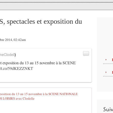
spectacles et exposition du
mbre 2014, 02:42am
neClodell
)
 exposition du 13 au 15 novembre à la SCENE
://t.co/59dKEZZNKT
- DES FLORA
D
u
Sui