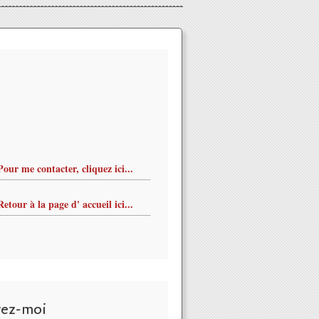
Pour me contacter, cliquez ici...
Retour à la page d' accueil ici...
ISONS, spectacles et exposition du 13 au 15 novembre à la S
vez-moi