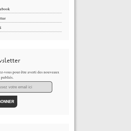
cebook
tter
S
sletter
z-vous pour être averti des nouveaux
s publiés.