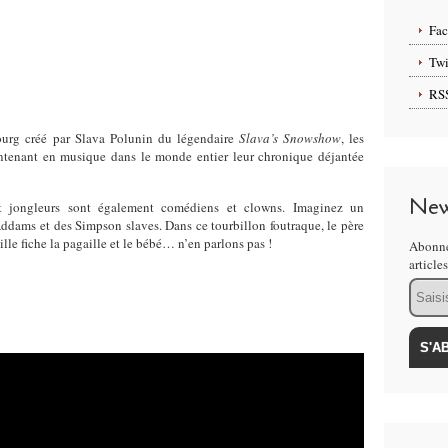
Fa
Twi
RS
ourg créé par Slava Polunin du légen­daire
Slava’s Snowshow
, les
ntenant en musique dans le monde entier leur chronique déjantée
New
et jongleurs sont également comédiens et clowns. Imaginez un
Addams et des Simpson slaves. Dans ce tourbillon foutraque, le père
lle fiche la pagaille et le bébé… n’en parlons pas !
Abonne
article
Email