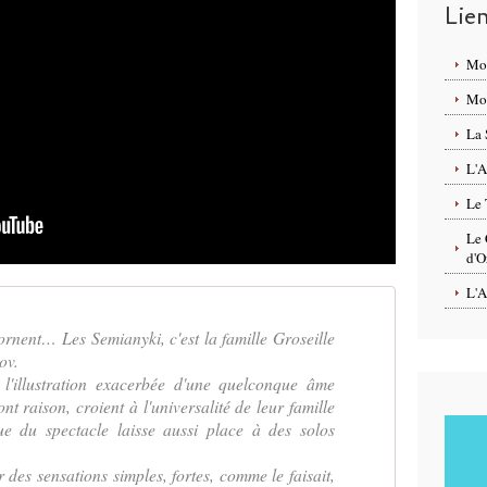
Lie
Mo
Mon
La 
L'A
Le 
Le 
d'O
L'A
igornent… Les Semianyki, c'est la famille Groseille
ov.
 l'illustration exacerbée d'une quelconque âme
ont raison, croient à l'universalité de leur famille
ue du spectacle laisse aussi place à des solos
 des sensations simples, fortes, comme le faisait,