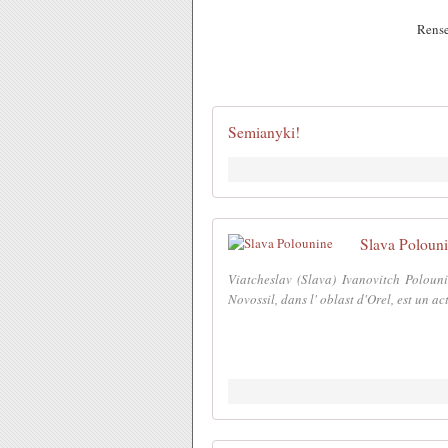
Rense
Semianyki!
Slava Poloun
Viatcheslav (Slava) Ivanovitch Poloun
Novossil, dans l' oblast d'Orel, est un act