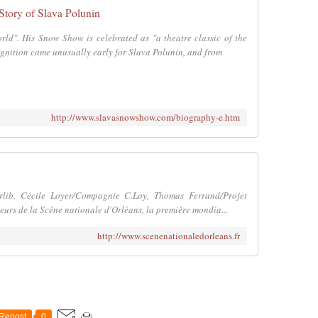
Story of Slava Polunin
rld". His Snow Show is celebrated as "a theatre classic of the
gnition came unusually early for Slava Polunin, and from
http://www.slavasnowshow.com/biography-e.htm
rlib, Cécile Loyer/Compagnie C.Loy, Thomas Ferrand/Projet
ateurs de la Scène nationale d'Orléans, la première mondia...
http://www.scenenationaledorleans.fr
Repost
0