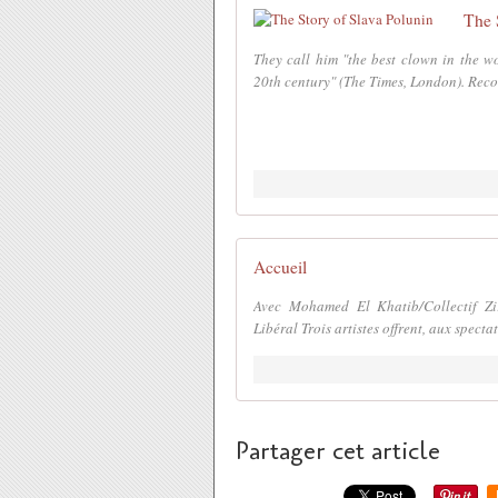
The 
They call him "the best clown in the wo
20th century" (The Times, London). Reco
Accueil
Avec Mohamed El Khatib/Collectif Zi
Libéral Trois artistes offrent, aux spect
Partager cet article