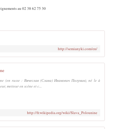
ignements au 02 38 62 75 30
http://semianyki.com/en/
ine
ine (en russe : Вячеслав (Слава) Иванович Полунин), né le à
eur, metteur en scène et c...
http://fr.wikipedia.org/wiki/Slava_Polounine