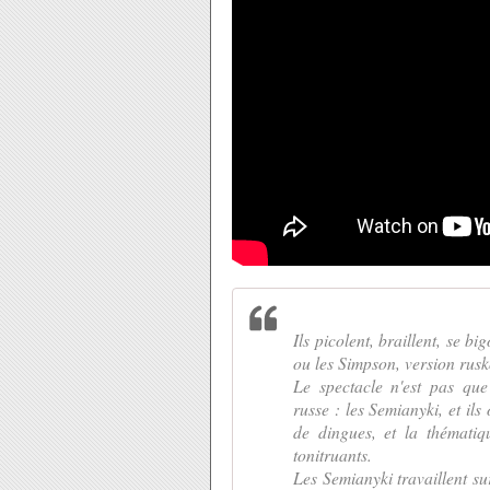
Ils picolent, braillent, se b
ou les Simpson, version rusk
Le spectacle n'est pas que
russe : les Semianyki, et ils 
de dingues, et la thématiq
tonitruants.
Les Semianyki travaillent sur