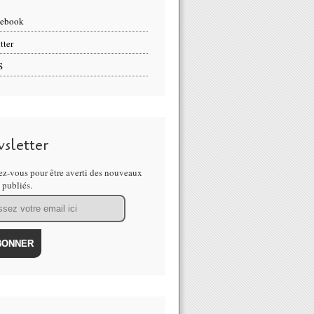
cebook
tter
S
sletter
z-vous pour être averti des nouveaux
s publiés.