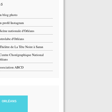
ns
n blog photo
 profil Instagram
Scène nationale d'Orléans
strolabe d'Orléans
Théâtre de La Tête Noire à Saran
Centre Chorégraphique National
rléans
ssociation ABCD