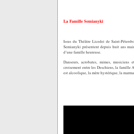
La Famille Semianyki
Issus du Théâtre Licedei de Saint-Pétersb
Semianyki présentent depuis huit ans mai
d’une famille heureuse.
Danseurs, acrobates, mimes, musiciens 
croisement entre les Deschiens, la famille 
est alcoolique, la mère hystérique, la marmai