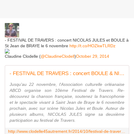
- FESTIVAL DE TRAVERS : concert NICOLAS JULES et BOULE à
St Jean de BRAYE le 6 novembre
http://t.co/HOZkwTLRDz
Claudine Clodelle (
@ClaudineClodell
)
October 29, 2014
- FESTIVAL DE TRAVERS : concert BOULE & NICOLAS JULES à St Jean de Braye le 6 novembre 2014 - VIVRE AUTREMENT VOS LOISIRS avec Clodelle
Jusqu'au 22 novembre, l'Association culturelle orléanaise
ABCD organise son 10ème Festival de Travers. Re-
découvrez la chanson française, soutenez la francophonie
et le spectacle vivant à Saint Jean de Braye le 6 novembre
prochain, avec sur scène Nicolas Jules et Boule. Auteur de
plusieurs albums, NICOLAS JULES signe sa deuxième
participation au festival de Travers.
http://www.clodelle45autrement.fr/2014/10/festival-de-travers-concert-boule-nicolas-jules-a-st-jean-de-braye-le-6-novembre-2014.html