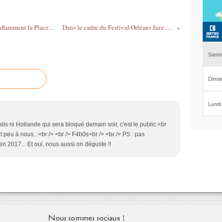
- ORLEANS'JAZZ : LES CHILLIDOGS enflamment la Place de la Loire
Dans le cadre du Festival Orléans Jazz sur une...
Valls ni Hollande qui sera bloqué demain soir, c'est le public.<br
t peu à nous...<br /> <br /> F4b0s<br /> <br /> PS : pas
n 2017... Et oui, nous aussi on déguste !!
Nous sommes sociaux !