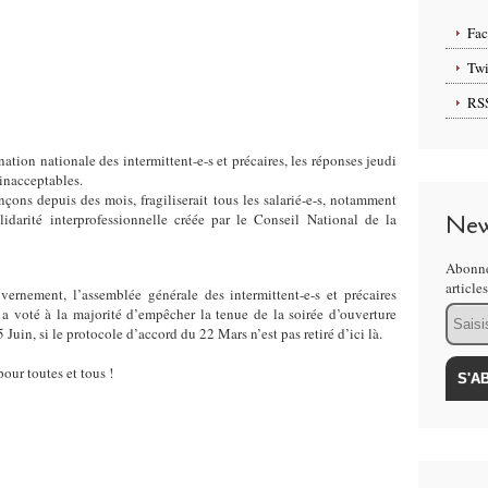
Fa
Twi
RS
nation nationale des
intermittent-e-s et précaires
, les réponses jeudi
 inacceptables.
ns depuis des mois, fragiliserait tous les salarié-e-s, notamment
solidarité interprofessionnelle créée par le Conseil National de la
New
Abonne
article
vernement, l’assemblée générale des intermittent-e-s et précaires
Email
 a voté à la majorité d’empêcher la tenue de la soirée d’ouverture
uin, si le protocole d’accord du 22 Mars n’est pas retiré d’ici là.
ur toutes et tous !