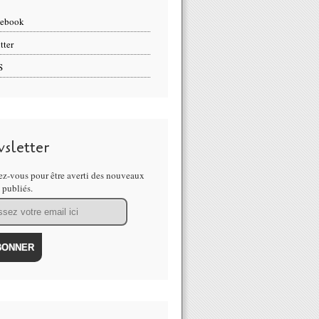
cebook
tter
S
sletter
z-vous pour être averti des nouveaux
s publiés.