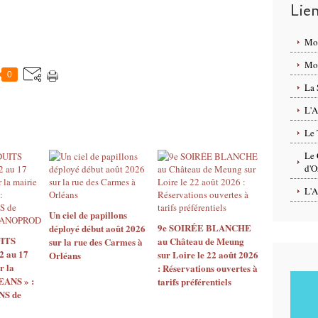
Lie
Mo
Mon
0
La 
L'A
Le 
Le 
d'O
L'A
Un ciel de papillons
9e SOIRÉE BLANCHE
déployé début août 2026
ITS
au Château de Meung
sur la rue des Carmes à
2 au 17
sur Loire le 22 août 2026
Orléans
r la
: Réservations ouvertes à
EANS » :
tarifs préférentiels
S de