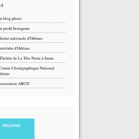
ns
n blog photo
 profil Instagram
Scène nationale d'Orléans
strolabe d'Orléans
Théâtre de La Tête Noire à Saran
Centre Chorégraphique National
rléans
ssociation ABCD