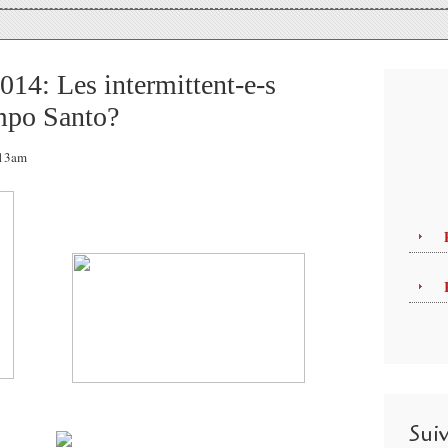
4: Les intermittent-e-s
ampo Santo?
:13am
Sui