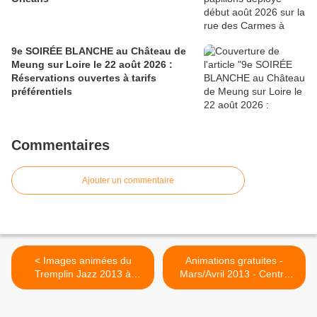
9e SOIRÉE BLANCHE au Château de
Meung sur Loire le 22 août 2026 :
Réservations ouvertes à tarifs
préférentiels
Commentaires
Ajouter un commentaire
< Images animées du
Animations gratuites -
Tremplin Jazz 2013 à
Mars/Avril 2013 - Centre
Orléans: MOONTANK,
Culturel Leclerc d'Olivet >
SUIDI’S, ELIAS & THE PAI
PAI JAZZ BAND et TOONS.