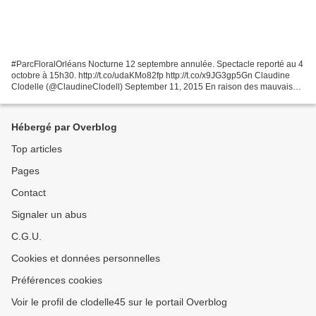
#ParcFloralOrléans Nocturne 12 septembre annulée. Spectacle reporté au 4
octobre à 15h30. http://t.co/udaKMo82fp http://t.co/x9JG3gp5Gn Claudine
Clodelle (@ClaudineClodell) September 11, 2015 En raison des mauvaises
prévisions météorologiques annoncées...
Hébergé par Overblog
Top articles
Pages
Contact
Signaler un abus
C.G.U.
Cookies et données personnelles
Préférences cookies
Voir le profil de clodelle45 sur le portail Overblog