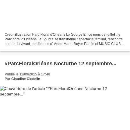
Crédit illustration Parc Floral d'Orléans La Source En ce mois de juillet , le
Parc floral d'Orléans La Source se transforme : spectacle familial, rencontre
autour du vivant, conférence d’ Anne-Marie Royer-Pantin et MUSIC CLUB
FESTIVAL du 25 juillet,...
#ParcFloralOrléans Nocturne 12 septembre...
Publié le 11/09/2015 à 17:40
Par
Claudine Clodelle