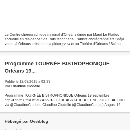
Le Centre chorégraphique national d’Orléans dirigé par Maud Le Pladec
accueille en résidence Soa Ratsifandrihana. L’artiste chorégraphe était déjà
venue à Orléans présenter sa pièce 𝒈 𝒓 𝒐𝒐 𝒗𝒆 au Théâtre d'Orléans / Scène
nationale à l’occasion du festival...
Programme TOURNÉE BISTROPHONIQUE
Orléans 19...
Publié le 12/08/2015 à 02:33
Par
Claudine Clodelle
Programme TOURNÉE BISTROPHONIQUE Orléans 19 septembre
http://t.co/mYjmkFhSM7 #ASTROLABE #GRATUIT #JEUNE PUBLIC #CCNO
via @ClaudineClodelle Claudine Clodelle (@ClaudineClodell) August 12,
2015
Hébergé par Overblog