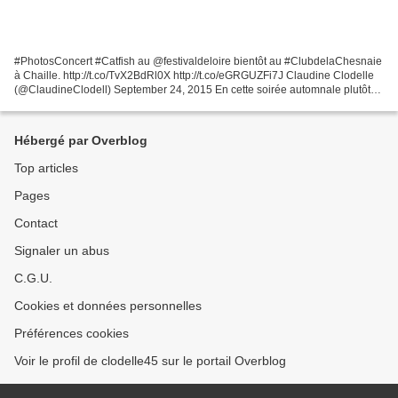
#PhotosConcert #Catfish au @festivaldeloire bientôt au #ClubdelaChesnaie
à Chaille. http://t.co/TvX2BdRl0X http://t.co/eGRGUZFi7J Claudine Clodelle
(@ClaudineClodell) September 24, 2015 En cette soirée automnale plutôt
fraîche, l'univers vintage dépouillé...
Hébergé par Overblog
Top articles
Pages
Contact
Signaler un abus
C.G.U.
Cookies et données personnelles
Préférences cookies
Voir le profil de clodelle45 sur le portail Overblog