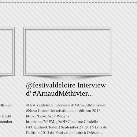
@festivaldeloire Interview
d' #ArnaudMéthivier...
thivier
@festivaldeloire Interview d' #ArnaudMéthivier
#Nano Conseiller artistique de l'édition 2015
d01arbI
https://t.co/L6zOpWmgns
ptember
http://t.co/V6PMjg9a9D Claudine Clodelle
(@ClaudineClodell) September 28, 2015 Lors de
l'édition 2015 du Festival de Loire à Orléans,...