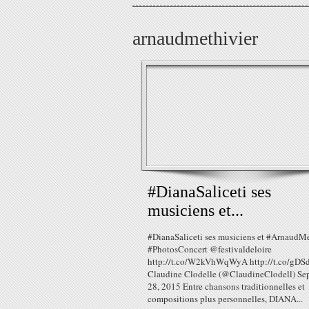
arnaudmethivier
#DianaSaliceti​ ses
musiciens et...
#DianaSaliceti ses musiciens et #ArnaudMé
#PhotosConcert @festivaldeloire
http://t.co/W2kVhWqWyA http://t.co/gDS
Claudine Clodelle (@ClaudineClodell) Se
28, 2015 Entre chansons traditionnelles et
compositions plus personnelles, DIANA...