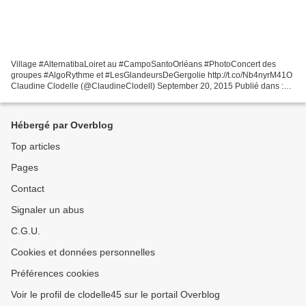
Village #AlternatibaLoiret au #CampoSantoOrléans #PhotoConcert des
groupes #AlgoRythme et #LesGlandeursDeGergolie http://t.co/Nb4nyrM41O
Claudine Clodelle (@ClaudineClodell) September 20, 2015 Publié dans :
#GRATUIT OU TARIF REDUIT, #PHOTOS CONCERTS Retrouvons...
Hébergé par Overblog
Top articles
Pages
Contact
Signaler un abus
C.G.U.
Cookies et données personnelles
Préférences cookies
Voir le profil de clodelle45 sur le portail Overblog