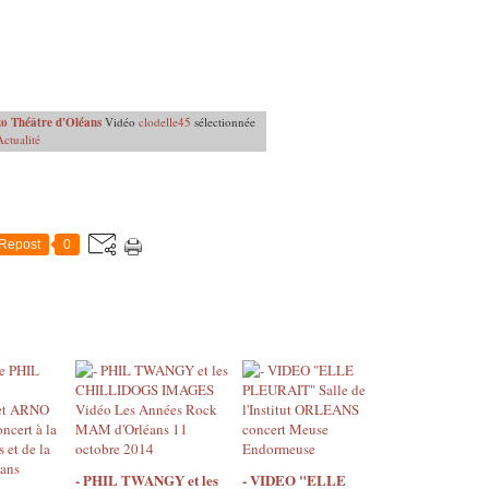
zo Théâtre d'Oléans
Vidéo
clodelle45
sélectionnée
Actualité
Repost
0
- PHIL TWANGY et les
- VIDEO "ELLE