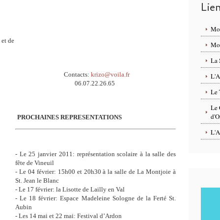
Lie
Mo
et de
Mon
La 
Contacts:
krizo@voila.fr
L'A
06.07.22.26.65
Le 
Le 
d'O
PROCHAINES REPRESENTATIONS
L'A
- Le 25 janvier 2011: représentation scolaire à la salle des
fête de Vineuil
- Le 04 février: 15h00 et 20h30 à la salle de La Montjoie à
St. Jean le Blanc
- Le 17 février: la Lisotte de Lailly en Val
- Le 18 février: Espace Madeleine Sologne de la Ferté St.
Aubin
- Les 14 mai et 22 mai: Festival d’Ardon