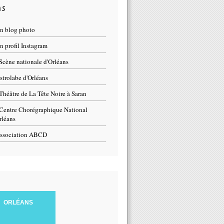
ns
n blog photo
 profil Instagram
Scène nationale d'Orléans
strolabe d'Orléans
Théâtre de La Tête Noire à Saran
Centre Chorégraphique National
rléans
ssociation ABCD