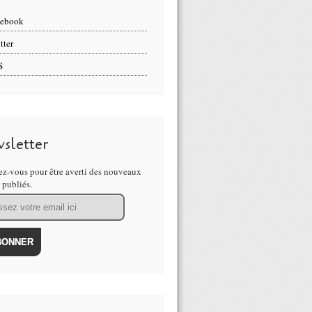
cebook
tter
S
sletter
z-vous pour être averti des nouveaux
s publiés.