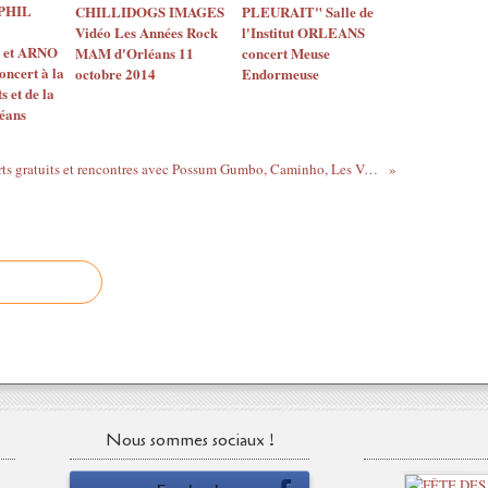
 PHIL
CHILLIDOGS IMAGES
PLEURAIT" Salle de
Vidéo Les Années Rock
l'Institut ORLEANS
et ARNO
MAM d'Orléans 11
concert Meuse
ncert à la
octobre 2014
Endormeuse
 et de la
éans
Concerts gratuits et rencontres avec Possum Gumbo, Caminho, Les Valseuzes , Taïb Quartet, Alain Vallarsa quartet - Orléans - Forums FNAC et Samedis du Jazz
Nous sommes sociaux !