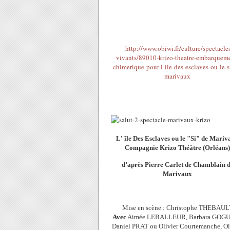
http://www.obiwi.fr/culture/spectacle
vivants/89010-krizo-theatre-embarqueme
chimerique-pour-l-ile-des-esclaves-ou-le-s
marivaux
L' île Des Esclaves ou le "Si" de Mariv
Compagnie Krizo Théâtre (Orléans)
d’après Pierre Carlet de Chamblain 
Marivaux
Mise en scène : Christophe THEBAUL
Avec
Aimée LEBALLEUR, Barbara GOGU
Daniel PRAT ou Olivier Courtemanche, Ol