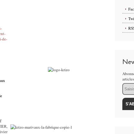
Fa
Twi
s-
RS
nt-
i-de-
New
Abonne
article
aux
Email
de
T
IER,
ivier