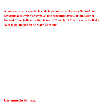
Durée : 1h35
A l’occasion de ce spectacle et de la parution de
Opéra-ci Opéra-là ou
comment découvrir l’art lyrique
, une rencontre avec Dorian Astor et
Gérard Courchelle aura lieu le mardi 2 février à 18h30 - salle Le Kid -
Avec la participation de Marc Baconnet
Ni simple pièce de théâtre, ni véritable opéra, King Arthur est qualifié par son
poète anglais, John Dryden (1631-1700), de
Dramatic opera
. Cette tendance
qui naît à la fin du XVIIe siècle en Angleterre, mélange habilement le théâtre
et ses textes parlés avec la musique et des moments chantés et dansés.
Créé en 1691 au Dorset Garden de Londres,
King Arthur
, par la richesse de
son intrigue, la diversité des personnages et leurs attributs, sans oublier la
musique de Purcell, illustre parfaitement cette inclination et connaît un
succès retentissant.
Cette œuvre multidisciplinaire, sur fond de mythes et légendes des îles
britanniques, est une succession de danses de cour et de pastourelles, de
scènes satiriques et d’épisodes fantastiques.
Les samedis du jazz
Walabix