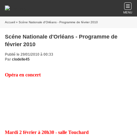
MENU
Accueil
» Scéne Nationale d'Orléans - Programme de février 2010
Scéne Nationale d'Orléans - Programme de
février 2010
Publié le 29/01/2010 à 00:33
Par
clodelle45
Opéra en concert
King Arthur
Henry Purcell
Ensemble Jacques Moderne
Direction
Joël Suhubiette
Avec
Isabelle Poulenard, Anne Magouët, Edwige Parat
sopranes,
Jean-
Michel Fumas
contre-ténor,
Cyril Auvity, Marc Manodritta
ténors,
Thomas Bauer, Jean-Claude Sarragosse
basses,
Amandine Beyer
premier
violon
Mardi 2 février à 20h30 - salle Touchard