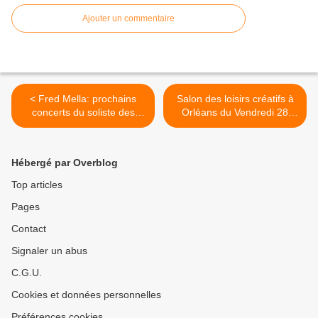
Ajouter un commentaire
< Fred Mella: prochains
Salon des loisirs créatifs à
concerts du soliste des
Orléans du Vendredi 28
Compagnons de la
Janvier au Dimanche 30
Chanson
Janvier 2011 >
Hébergé par Overblog
Top articles
Pages
Contact
Signaler un abus
C.G.U.
Cookies et données personnelles
Préférences cookies