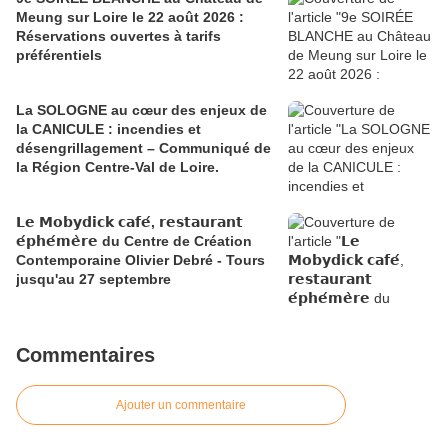
Meung sur Loire le 22 août 2026 :
Réservations ouvertes à tarifs
préférentiels
La SOLOGNE au cœur des enjeux de
la CANICULE : incendies et
désengrillagement – Communiqué de
la Région Centre-Val de Loire.
𝗟𝗲 𝗠𝗼𝗯𝘆𝗱𝗶𝗰𝗸 𝗰𝗮𝗳𝗲́, 𝗿𝗲𝘀𝘁𝗮𝘂𝗿𝗮𝗻𝘁
𝗲́𝗽𝗵𝗲́𝗺𝗲̀𝗿𝗲 du Centre de Création
Contemporaine Olivier Debré - Tours
jusqu'au 27 septembre
Commentaires
Ajouter un commentaire