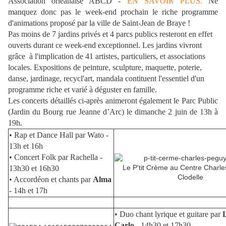
Association orléanaise ABCD -
EN SAVOIR PLUS.
Ne
manquez donc pas le week-end prochain le riche programme
d'animations proposé par la ville de Saint-Jean de Braye !
Pas moins de 7 jardins privés et 4 parcs publics resteront en effet
ouverts durant ce week-end exceptionnel. Les jardins vivront
grâce
à l'implication de
41 artistes, particuliers, et associations
locales. Expositions de peinture, sculpture, maquette, poterie,
danse, jardinage, recycl'art, mandala contituent l'essentiel d'un
programme riche et varié à déguster en famille.
Les concerts détaillés ci-après animeront également le Parc Public
(Jardin du Bourg rue Jeanne d’Arc) le dimanche 2 juin de 13h à
19h.
• Rap et Dance Hall par Wato -
13h et 16h
• Concert Folk par Rachella -
Le P'tit Crème au Centre Charl
13h30 et 16h30
Clodelle
• Accordéon et chants par
Alma
- 14h et 17h
• Duo chant lyrique et guitare par
Carlo
- 14h30 et 17h30