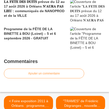
𝐋𝐀 𝐅𝐄𝐓𝐄 𝐃𝐄𝐒 𝐃𝐔𝐈𝐓𝐒 prévue du 12 au
17 août 2026 à Orléans 𝐍’𝐀𝐔𝐑𝐀 𝐏𝐀𝐒
𝐋𝐈𝐄𝐔 : communiqués de NANOPROD
et de la VILLE
Programme de la FÊTE DE LA
BINETTE à BOU (Loiret) – 5 et 6
septembre 2026 - GRATUIT
Commentaires
Ajouter un commentaire
< Foire exposition 2011 à
"TRAMES" de Frédéric
Orléans : programme,
Dégranges , nouvelle