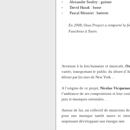
-
Alexandre Soubry : guitare
-
David Hazak : basse
-
Pascal Meunier : batterie
En 2008, Oxus Project a remporté la fi
Faucheux à Tours.
Aventure à la fois humaine et musicale,
Ox
variée, transportant le public du désert d
détour par les rues de New York…
A l’origine de ce projet,
Nicolas Vicquenau
l’ambiance de ses compositions et leur coul
jazz et musiques orientales…
Autour de lui, un collectif de musiciens de
pour une musique tantôt suave et intimi
surprenant développant une énergie rare.