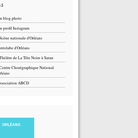
ns
n blog photo
 profil Instagram
Scène nationale d'Orléans
strolabe d'Orléans
Théâtre de La Tête Noire à Saran
Centre Chorégraphique National
rléans
ssociation ABCD