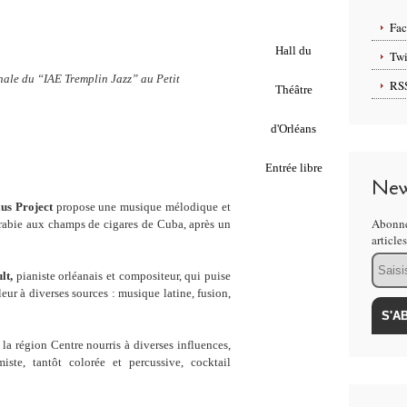
Fa
Hall du
Twi
nale du “IAE Tremplin Jazz” au Petit
RS
Théâtre
d'Orléans
Entrée libre
New
us Project
propose une musique mélodique et
Abonne
’Arabie aux champs de cigares de Cuba, après un
article
Email
lt,
pianiste orléanais et compositeur, qui puise
eur à diverses sources : musique latine, fusion,
 la région Centre nourris à diverses influences,
ste, tantôt colorée et percussive, cocktail