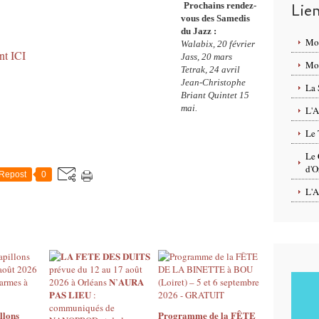
Prochains rendez-
Lie
vous des Samedis
du Jazz :
Mo
Walabix, 20 février
nt ICI
Jass,
20 mars
Mon
Tetrak, 24 avril
Jean-Christophe
La 
Briant Quintet 15
mai.
L'A
Le 
Le 
d'O
Repost
0
L'A
llons
Programme de la FÊTE