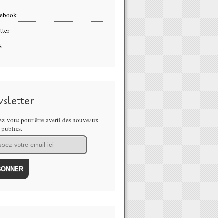
cebook
tter
S
sletter
z-vous pour être averti des nouveaux
s publiés.