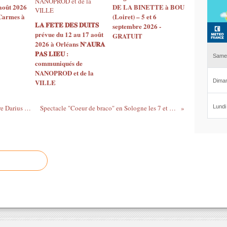
août 2026
DE LA BINETTE à BOU
 Carmes à
(Loiret) – 5 et 6
𝐋𝐀 𝐅𝐄𝐓𝐄 𝐃𝐄𝐒 𝐃𝐔𝐈𝐓𝐒
septembre 2026 -
prévue du 12 au 17 août
GRATUIT
2026 à Orléans 𝐍’𝐀𝐔𝐑𝐀
𝐏𝐀𝐒 𝐋𝐈𝐄𝐔 :
communiqués de
NANOPROD et de la
VILLE
Russia Musica, voyage musical au Théâtre Darius MILHAUD Paris
Spectacle "Coeur de braco" en Sologne les 7 et 21 février 2010