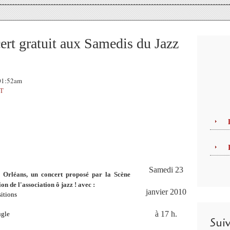
ert gratuit aux Samedis du Jazz
 01:52am
T
Samedi 23
 Orléans, u
n concert proposé par la Scène
 de l'association ô jazz ! avec :
janvier 2010
sitions
à 17 h.
ugle
Sui