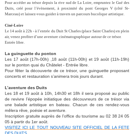
Pour accéder au trésor depuis la rive sud de La Loire, empruntez le Gué des
Duits, créé pour l’évènement, à proximité du pont Georges V (côté St-
Marceau) et laissez-vous guider à travers un parcours bucolique artistique.
Ciné-Loire
Le 14 août à 22h - à l’entrée du Duit St Charles (place Saint Charles) en plein
air, venez profiter d’une aventure cinématographique autour de ce trésor.
Entrée libre.
La guinguette du ponton
Les 17 août (17h-00h) ,18 août (11h-00h) et 19 août (11h-19h)
sur le ponton quai du Châtelet - Entrée libre.
Pour fêter la découverte de ce trésor, une guinguette proposant
concerts et restauration s’animera trois jours durant.
L’aventure des Duits
Les 18 et 19 août à 10h, 14h30 et 18h il sera proposé au public
de revivre l’épopée initiatique des découvreurs de ce trésor via
une balade artistique en bateau. Chacun de ces rendez-vous
mêlera rêve, poésie et aventure.
Inscription gratuite auprès de l’office du tourisme au 02 38 24 05
05 à partir du 1er août.
VISITEZ ICI LE TOUT NOUVEAU SITE OFFICIEL DE LA FETE
DES DUITS...