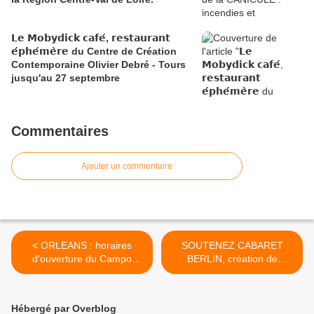
𝗟𝗲 𝗠𝗼𝗯𝘆𝗱𝗶𝗰𝗸 𝗰𝗮𝗳𝗲́, 𝗿𝗲𝘀𝘁𝗮𝘂𝗿𝗮𝗻𝘁
𝗲́𝗽𝗵𝗲́𝗺𝗲̀𝗿𝗲 du Centre de Création
Contemporaine Olivier Debré - Tours
jusqu'au 27 septembre
Commentaires
Ajouter un commentaire
< ORLEANS : horaires
SOUTENEZ CABARET
d'ouverture du Campo
BERLIN, création de
Santo au public
Jérôme Marin à Orléans >
Hébergé par Overblog