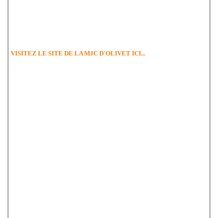
en partage", prévu en février 2012, l'animatrice est à la recherche de
vêtements... Si vous cherchez à vous débarrasser de vos vêtements, la
MJC peut les récupérer pour leur donner une nouvelle vie. Information
au 02 38 63 66 60.
VISITEZ LE SITE DE LA MJC D'OLIVET ICI...