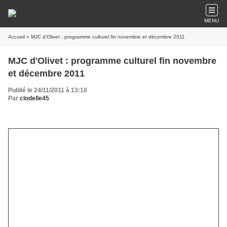
MENU
Accueil
» MJC d'Olivet : programme culturel fin novembre et décembre 2011
MJC d'Olivet : programme culturel fin novembre
et décembre 2011
Publié le 24/11/2011 à 13:10
Par
clodelle45
Novembre touche à sa fin, Noël n'est pas loin !
LES ÉVÈNEMENTS POUR CES DEUX MOIS A LA MJC
D'OLIVET...
> Le jeudi 24 novembre : Apérilivre à 18h30
Thème "Marcher"
Organisé par la MJC d'Olivet, au Moulin de la Vapeur.
Les extraits des
livres suivants seront lus par Céline Surateau :
Paul Auster « Trilogie
new-yorkaise
»