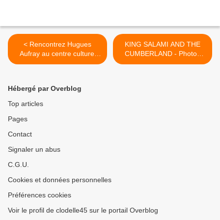
< Rencontrez Hugues
KING SALAMI AND THE
Aufray au centre culturel
CUMBERLAND - Photos
d'Olivet le 27 novembre
vidéo - ZE OUF FESTIVAL
(gratuit)
2011 >
Hébergé par Overblog
Top articles
Pages
Contact
Signaler un abus
C.G.U.
Cookies et données personnelles
Préférences cookies
Voir le profil de clodelle45 sur le portail Overblog