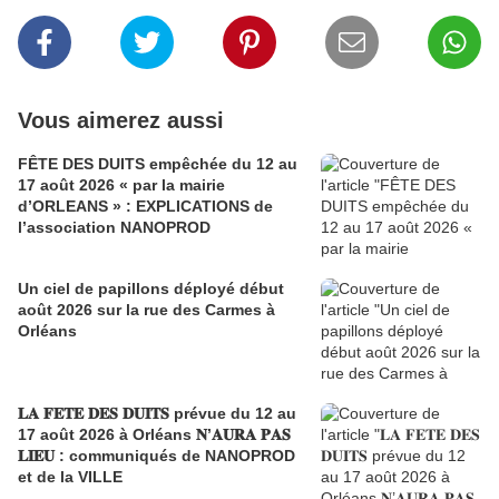
Vous aimerez aussi
FÊTE DES DUITS empêchée du 12 au
17 août 2026 « par la mairie
d’ORLEANS » : EXPLICATIONS de
l’association NANOPROD
Un ciel de papillons déployé début
août 2026 sur la rue des Carmes à
Orléans
𝐋𝐀 𝐅𝐄𝐓𝐄 𝐃𝐄𝐒 𝐃𝐔𝐈𝐓𝐒 prévue du 12 au
17 août 2026 à Orléans 𝐍’𝐀𝐔𝐑𝐀 𝐏𝐀𝐒
𝐋𝐈𝐄𝐔 : communiqués de NANOPROD
et de la VILLE