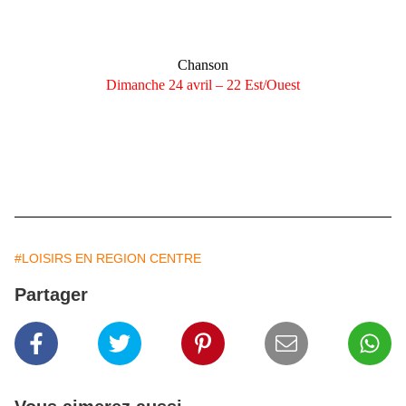
Cracbooms
- Auvergne
Concrete Knives
- Basse-Normandie
Chanson
Dimanche 24 avril – 22 Est/Ouest
Simangavole
- Ile de la Réunion
Peau
- Rhône-Alpes
Mesparrow
- Centre
Pendentif
- Aquitaine
Ladylike Lily
– Bretagne
#LOISIRS EN REGION CENTRE
Partager