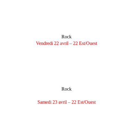
Turnsteak
- Picardie
Wrestling Gang Bang
- Ile-de-France Electro
(
TRAP)
- Pays-de-la-Loire
Christine
- Haute-Normandie
Rock
Vendredi 22 avril – 22 Est/Ouest
Myciaa
- Limousin
Projet Vertigo
- Bourgogne
Heartbeat Parade
- Lorraine/Luxembourg
Reverso Mecanic
- Languedoc-Roussillon
Fránçois And The
Atlas Mountains
- Poitou-Charentes
Lena Deluxe
- Nord-Pas-de-Calais
Rock
Samedi 23 avril – 22 Est/Ouest
YAA
- Midi-Pyrénées
Transgunner
- Rhône Alpes
My Heart Belongs to Cecilia Winter
- Suisse
John Grape
- Champagne-Ardenne