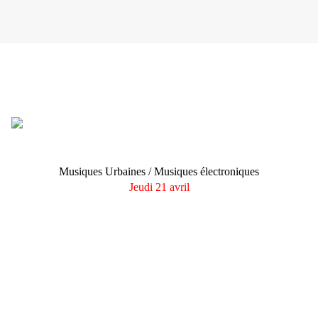
Comme chaque année, le Printemps de Bourges a sélctionné
29 artistes qui seront
programmés du 21 au 24 avril 2011
Musiques Urbaines / Musiques électroniques
Jeudi 21 avril
Pitcho
- Belgique
Milk Coffee and Sugar
- Ile-de-France Hip Hop
Paranoyan
- Nord-pas-de-Calais
Under Kontrol
- PACA
Fowatile
- Rhône-Alpes
Supa Hataz
- Ile-de-France Electro
DJ Brace
- Québec
Monkey and Bear
- Bretagne