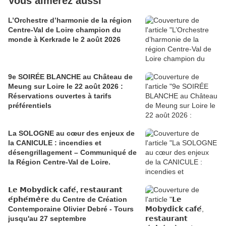
Vous aimerez aussi
L’Orchestre d’harmonie de la région
Centre-Val de Loire champion du
monde à Kerkrade le 2 août 2026
9e SOIRÉE BLANCHE au Château de
Meung sur Loire le 22 août 2026 :
Réservations ouvertes à tarifs
préférentiels
La SOLOGNE au cœur des enjeux de
la CANICULE : incendies et
désengrillagement – Communiqué de
la Région Centre-Val de Loire.
𝗟𝗲 𝗠𝗼𝗯𝘆𝗱𝗶𝗰𝗸 𝗰𝗮𝗳𝗲́, 𝗿𝗲𝘀𝘁𝗮𝘂𝗿𝗮𝗻𝘁
𝗲́𝗽𝗵𝗲́𝗺𝗲̀𝗿𝗲 du Centre de Création
Contemporaine Olivier Debré - Tours
jusqu'au 27 septembre