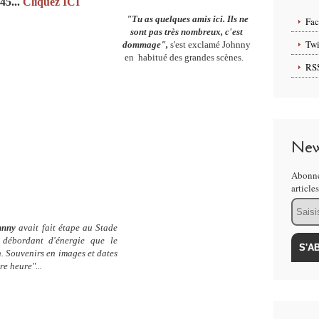
45...
Cliquez ICI
"Tu as quelques amis ici. Ils ne
Fa
sont pas très nombreux, c'est
Twi
dommage",
s'est exclamé Johnny
en habitué des grandes scènes.
RS
New
Abonne
article
Email
hnny
avait fait étape au Stade
débordant d'énergie que le
n. Souvenirs en images et dates
e heure"...