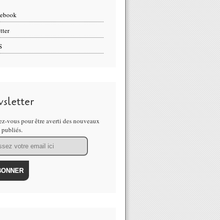
cebook
tter
S
sletter
z-vous pour être averti des nouveaux
s publiés.