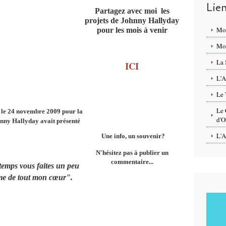
Lie
Partagez avec moi les
projets de Johnny Hallyday
Mo
pour les mois à venir
Mon
La 
ICI
L'A
Le 
Le 
t le 24 novembre 2009 pour la
d'O
nny Hallyday avait présenté
L'A
Une info, un souvenir?
N'hésitez pas à publier un
commentaire...
temps vous faites un peu
aime de tout mon cœur".