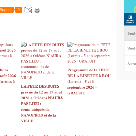
Repost
0
llons
Programme de la FÊTE
août 2026
DE LA BINETTE à BOU
 Carmes à
(Loiret) – 5 et 6
𝐋𝐀 𝐅𝐄𝐓𝐄 𝐃𝐄𝐒 𝐃𝐔𝐈𝐓𝐒
septembre 2026 -
prévue du 12 au 17 août
GRATUIT
2026 à Orléans 𝐍’𝐀𝐔𝐑𝐀
𝐏𝐀𝐒 𝐋𝐈𝐄𝐔 :
communiqués de
NANOPROD et de la
VILLE