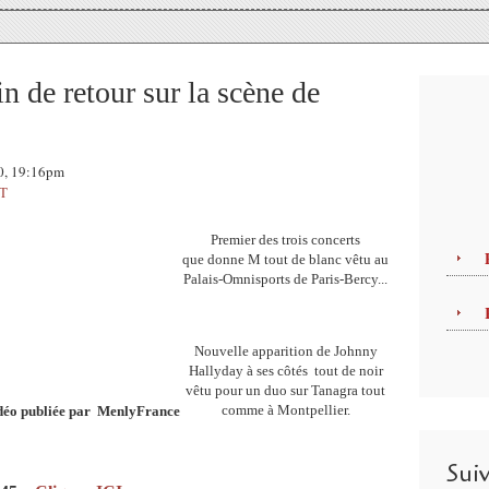
n de retour sur la scène de
10, 19:16pm
T
P
remier des trois concerts
que donne M tout de blanc vêtu au
Palais-Omnisports de Paris-Bercy...
Nouvelle apparition de Johnny
Hallyday à ses côtés tout de noir
vêtu pour un
duo sur Tanagra tout
comme à Montpellier.
idéo publiée par
MenlyFrance
Sui