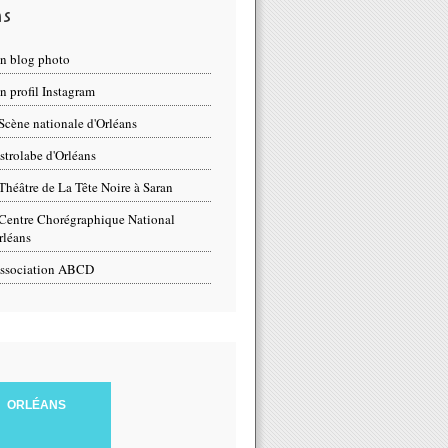
ns
n blog photo
 profil Instagram
Scène nationale d'Orléans
strolabe d'Orléans
Théâtre de La Tête Noire à Saran
Centre Chorégraphique National
rléans
ssociation ABCD