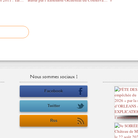
Théâtre de la Tête Noire à Saran en janvier 2011 : Tarif préférentiel pour les abonnés de l'Astrolabe
Babar par l' Ensemble Orchestral du Conservatoire d'Orléans les 7 , 8 et 9 janvier 2011
Nous sommes sociaux !
Facebook
Twitter
Rss