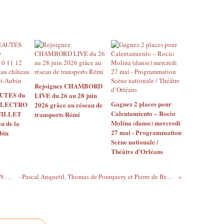
Rejoignez CHAMBORD
UTES du
LIVE du 26 au 28 juin
Gagnez 2 places pour
ELECTRO
2026 grâce au réseau de
Calentamiento – Rocio
JUILLET
transports Rémi
Molina (danse) mercredi
u de la
27 mai - Programmation
bin
Scène nationale /
Théâtre d’Orléans
- REPUBLIQUE DU CENTRE : PETITION EN LIGNE contre le plan social prévu par le groupe Centre-France
- Pascal Anquetil, Thomas de Pourquery et Pierre de Bethmann - jurys du TREMPLIN ORLEANS'JAZZ le 11 décembre 2013 à l’Astrolabe.