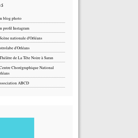
ns
n blog photo
 profil Instagram
Scène nationale d'Orléans
strolabe d'Orléans
Théâtre de La Tête Noire à Saran
Centre Chorégraphique National
rléans
ssociation ABCD