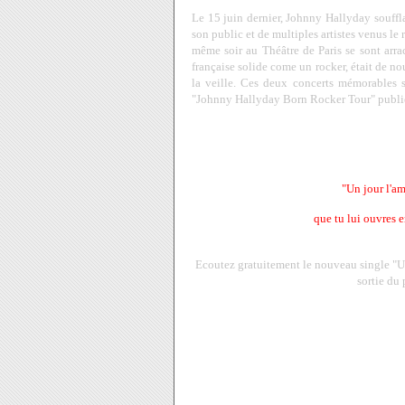
Le 15 juin dernier, Johnny Hallyday souffl
son public et de multiples artistes venus le
même soir au Théâtre de Paris se sont arr
française solide come un rocker, était de n
la veille. Ces deux concerts mémorables s
"Johnny Hallyday Born Rocker Tour" publié
"Un jour l'am
que tu lui ouvres en
Ecoutez gratuitement le nouveau single "Un 
sortie du