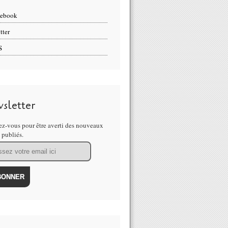
cebook
tter
S
sletter
z-vous pour être averti des nouveaux
s publiés.