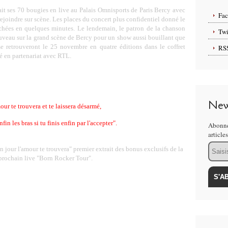
ait ses 70 bougies en live au Palais Omnisports de Paris Bercy avec
Fa
 rejoindre sur scène. Les places du concert plus confidentiel donné le
achées en quelques minutes. Le lendemain, le patron de la chanson
Twi
ouveau sur la grand scène de Bercy pour un show aussi bouillant que
e retrouveront le 25 novembre en quatre éditions dans le coffret
RS
 en partenariat avec RTL.
New
our te trouvera et te laissera désarmé,
fin les bras si tu finis enfin par l'accepter".
Abonne
article
Email
jour l'amour te trouvera" premier extrait des bonus exclusifs de la
 prochain live "Born Rocker Tour".