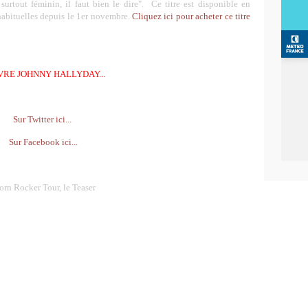
surtout féminin, il faut bien le dire". Ce titre est disponible en
habituelles depuis le 1er novembre.
Cliquez ici pour acheter ce titre
VRE JOHNNY HALLYDAY...
Sur Twitter ici...
Sur Facebook ici...
orn Rocker Tour, le Teaser