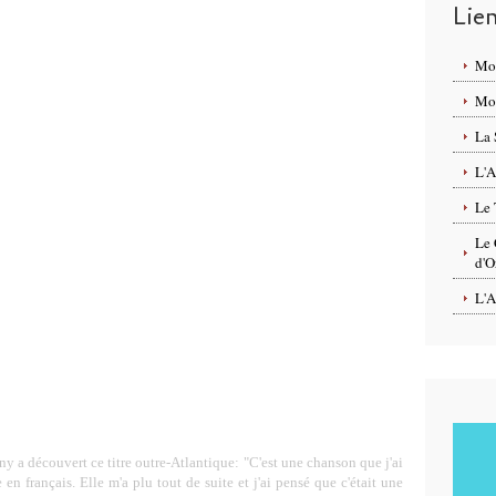
Lie
Mo
Mon
La 
L'A
Le 
Le 
d'O
L'A
y a découvert ce titre outre-Atlantique: "C'est une chanson que j'ai
e en français. Elle m'a plu tout de suite et j'ai pensé que c'était une