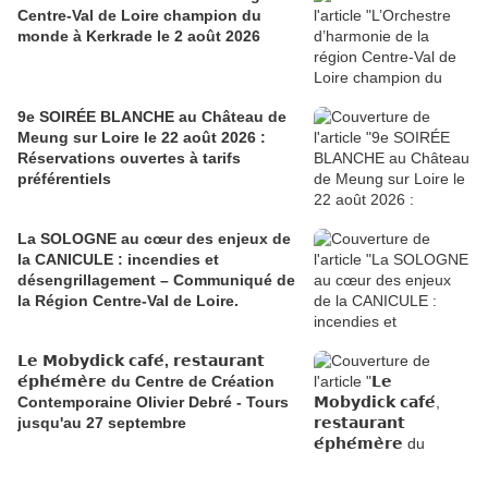
Centre-Val de Loire champion du
monde à Kerkrade le 2 août 2026
9e SOIRÉE BLANCHE au Château de
Meung sur Loire le 22 août 2026 :
Réservations ouvertes à tarifs
préférentiels
La SOLOGNE au cœur des enjeux de
la CANICULE : incendies et
désengrillagement – Communiqué de
la Région Centre-Val de Loire.
𝗟𝗲 𝗠𝗼𝗯𝘆𝗱𝗶𝗰𝗸 𝗰𝗮𝗳𝗲́, 𝗿𝗲𝘀𝘁𝗮𝘂𝗿𝗮𝗻𝘁
𝗲́𝗽𝗵𝗲́𝗺𝗲̀𝗿𝗲 du Centre de Création
Contemporaine Olivier Debré - Tours
jusqu'au 27 septembre