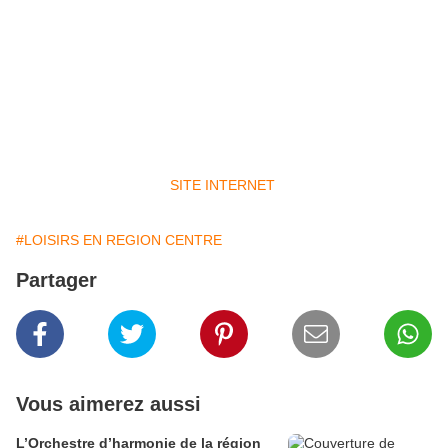
quelques surprises alentours. Plus quelques surprises de dernière
minute. Plus une exposition de photos (de clowns, bien sûr) du
Club Photo Chapellois.
Pour tout renseignement et réservations
02 38 43 56 76 ou foltheatre@sfr.fr
Cie du Fol Théâtre
SITE INTERNET
#LOISIRS EN REGION CENTRE
Partager
Vous aimerez aussi
L’Orchestre d’harmonie de la région