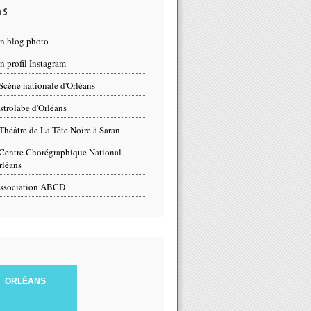
ns
n blog photo
 profil Instagram
Scène nationale d'Orléans
strolabe d'Orléans
Théâtre de La Tête Noire à Saran
Centre Chorégraphique National
rléans
ssociation ABCD