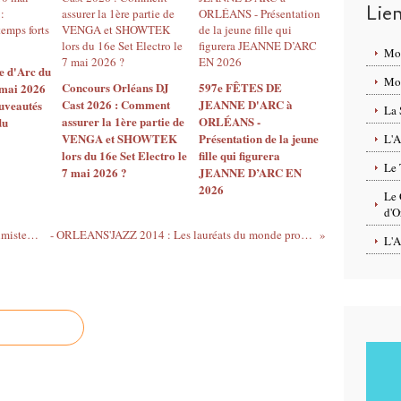
Lie
Mo
e d'Arc du
Mon
Concours Orléans DJ
597e FÊTES DE
 mai 2026
Cast 2026 : Comment
JEANNE D'ARC à
uveautés
La 
assurer la 1ère partie de
ORLÉANS -
du
VENGA et SHOWTEK
Présentation de la jeune
L'A
lors du 16e Set Electro le
fille qui figurera
Le 
7 mai 2026 ?
JEANNE D’ARC EN
2026
Le 
d'O
- ORLEANS'JAZZ 2014 : les concerts intimistes gratuits dans les lieux culturels
- ORLEANS'JAZZ 2014 : Les lauréats du monde programmés au JARDIN DE L'EVECHE
L'A