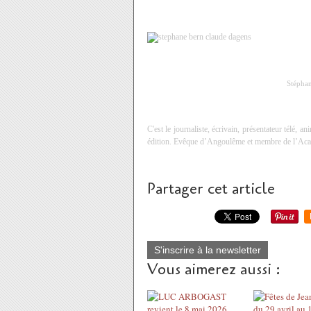
Stépha
C'est le journaliste, écrivain, présentateur télé, 
édition. Evêque d’Angoulême et membre de l’Ac
Partager cet article
S'inscrire à la newsletter
Vous aimerez aussi :