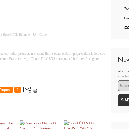
Fa
Twi
RS
ne Bern
® RTL Belgium J.M. Clajot
animateur radio, producteur et comédien
Stéphane Bern
qui présidera la 585ème
New
adémie Française, Mgr
Claude DAGENS
sera quant à lui l’invité religieux.
Abonne
article
Email
Repost
0