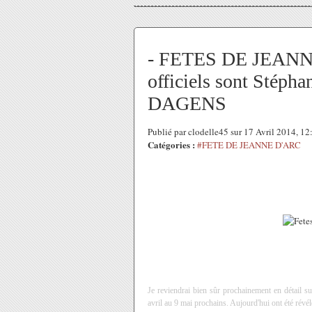
- FETES DE JEANNE 
officiels sont Stép
DAGENS
Publié par clodelle45 sur 17 Avril 2014, 1
Catégories :
#FETE DE JEANNE D'ARC
Je reviendrai bien sûr prochainement en détail 
avril au 9 mai prochains. Aujourd'hui ont été révé