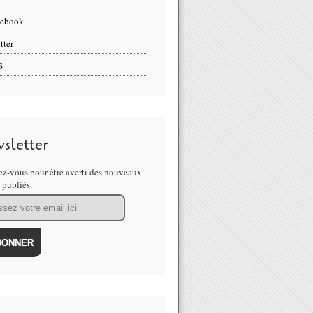
cebook
tter
S
sletter
z-vous pour être averti des nouveaux
s publiés.