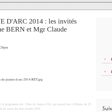
D'ARC 2014 : les invités
hane BERN et Mgr Claude
2:28pm
sur le programme des
Fêtes de Jeanne d'Arc qui auront lieu à Orléans du 29
Sui
lés les noms des deux invités 2014.