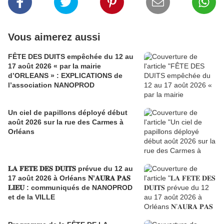
Vous aimerez aussi
FÊTE DES DUITS empêchée du 12 au
17 août 2026 « par la mairie
d’ORLEANS » : EXPLICATIONS de
l’association NANOPROD
Un ciel de papillons déployé début
août 2026 sur la rue des Carmes à
Orléans
𝐋𝐀 𝐅𝐄𝐓𝐄 𝐃𝐄𝐒 𝐃𝐔𝐈𝐓𝐒 prévue du 12 au
17 août 2026 à Orléans 𝐍’𝐀𝐔𝐑𝐀 𝐏𝐀𝐒
𝐋𝐈𝐄𝐔 : communiqués de NANOPROD
et de la VILLE