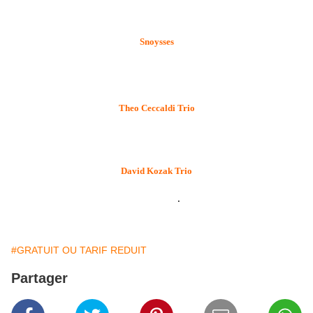
Redman.
♦
Snoysses
Sextet (batterie, basse, clavier, guitare, trompette, saxo). Groove à la manière
d’Electro Deluxe, Christian Mc Bride.
Theo Ceccaldi Trio
Trio (violoncelle, guitare électrique, violon). Jazz de chambre lyrique et
engagé.
♦
David Kozak Trio
Trio (piano, basse, batterie). Classique. Influences : Brad Mehldau,
Bill Evans
.
#GRATUIT OU TARIF REDUIT
Partager