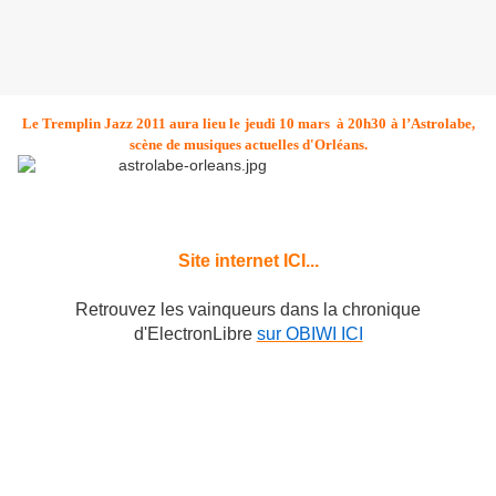
Le Tremplin Jazz 2011 aura lieu le
jeudi 10 mars
à 20h30
à l’Astrolabe,
scène de musiques actuelles d'Orléans.
1 Rue Alexandre Avisse
45000 Orléans, France
02 38 54 20 06
Site internet ICI...
Retrouvez les vainqueurs dans la chronique
d'ElectronLibre
sur OBIWI ICI
Deux formations jazz allant du duo au sextet ont été sélectionnées.
Associée au réseau de Jazz national piloté « Le Rézzo », la Ville d’Orléans
présentera lors du tremplin du Festival de Vienne les deux lauréats de
cette soirée, leur offrant ainsi une chance d’être programmés.
Le Jury réuni lors de la soirée TREMPLIN JAZZ 2011 à l'Astrolabe sera
composé de professionnels et d’artistes renommés, sous la présidence de