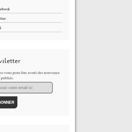
cebook
tter
S
sletter
z-vous pour être averti des nouveaux
s publiés.