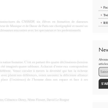
Fa
Twi
nfrastructures du CNSMDP, six élèves en formation de danseurs
RS
rieur de Musique et de Danse de Paris ont chorégraphié et monté un
chissantes rencontres avec les spectateurs et les professionnels.
New
Abonne
la nature humaine. C’est en partant des quatre déclinaisons (tension
article
on été imaginés quatre tableaux. A chacun d’entre eux correspondent
Email
fférent. Venez circuler à travers la diversité qui fait la richesse
 avec plaisir nos différences, venez savourez la délicieuse alliance
a place (l’existence) de l’homme dans son espace et face à ses
hter, Clémence Dieny, Némo Flouret, David Le Borgne