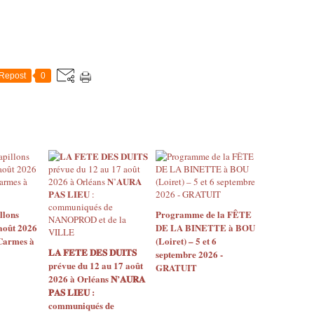
Repost
0
llons
Programme de la FÊTE
août 2026
DE LA BINETTE à BOU
 Carmes à
(Loiret) – 5 et 6
𝐋𝐀 𝐅𝐄𝐓𝐄 𝐃𝐄𝐒 𝐃𝐔𝐈𝐓𝐒
septembre 2026 -
prévue du 12 au 17 août
GRATUIT
2026 à Orléans 𝐍’𝐀𝐔𝐑𝐀
𝐏𝐀𝐒 𝐋𝐈𝐄𝐔 :
communiqués de