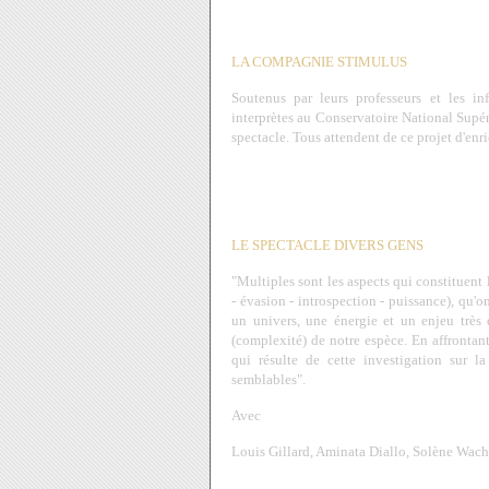
LA COMPAGNIE STIMULUS
Soutenus par leurs professeurs et les i
interprètes au Conservatoire National Supé
spectacle. Tous attendent de ce projet d'enri
LE SPECTACLE DIVERS GENS
"Multiples sont les aspects qui constituent 
- évasion - introspection - puissance), qu'
un univers, une énergie et un enjeu très di
(complexité) de notre espèce. En affrontant
qui résulte de cette investigation sur l
semblables".
Avec
Louis Gillard, Aminata Diallo, Solène Wac