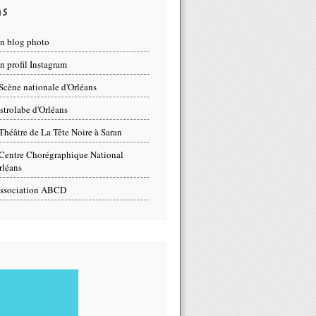
ns
n blog photo
 profil Instagram
Scène nationale d'Orléans
strolabe d'Orléans
Théâtre de La Tête Noire à Saran
Centre Chorégraphique National
rléans
ssociation ABCD