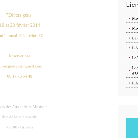
Lie
"Divers gens"
Mo
19 et 20 février 2014
Mon
arif normal 10€ - réduit 8€
La 
L'A
Réservations
Le 
abbatgeorges@gmail.com
Le 
d'O
06 17 76 54 48
L'A
on des Arts et de la Musique
Rue de la salambarde
45100 - Orléans