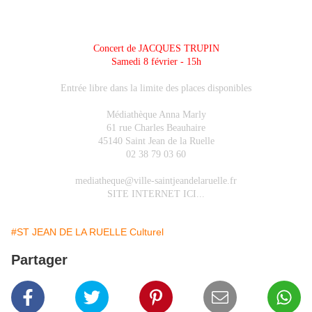
Concert de JACQUES TRUPIN
Samedi 8 février - 15h
Entrée libre dans la limite des places disponibles
Médiathèque Anna Marly
61 rue Charles Beauhaire
45140 Saint Jean de la Ruelle
02 38 79 03 60
mediatheque@ville-saintjeandelaruelle.fr
SITE INTERNET ICI...
#ST JEAN DE LA RUELLE Culturel
Partager