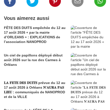
Vous aimerez aussi
FÊTE DES DUITS empêchée du 12 au
17 août 2026 « par la mairie
d’ORLEANS » : EXPLICATIONS de
l’association NANOPROD
Un ciel de papillons déployé début
août 2026 sur la rue des Carmes à
Orléans
𝐋𝐀 𝐅𝐄𝐓𝐄 𝐃𝐄𝐒 𝐃𝐔𝐈𝐓𝐒 prévue du 12 au
17 août 2026 à Orléans 𝐍’𝐀𝐔𝐑𝐀 𝐏𝐀𝐒
𝐋𝐈𝐄𝐔 : communiqués de NANOPROD
et de la VILLE