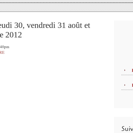
eudi 30, vendredi 31 août et
e 2012
0:40pm
TRE
ue et de danse, la Braderie d’Orléans se déroulera les
i 1er Septembre.
bre
s commerçants orléanais peuvent installer leurs articles sur
respectant un passage de 1.20 m pour les piétons).
 heures à 19 heures, place de la République, le
Sui