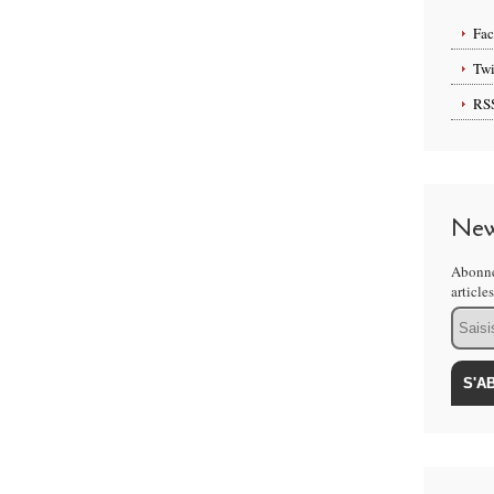
"
invitera, pour la cinquième année consécutive, les
les produits (culinaires ou issus de l’artisanat) de pays
Fa
Twi
a autour des continents Afrique, Amérique, Europe, et
RS
feront voyager à travers les Etats-Unis, le Canada, la
nçaise, le Cameroun, le Maroc, le Rwanda, La Réunion,
a particulièrement mise à l’honneur avec le "Comptoir
 typique (
le groupe
Ilo Maeva
composé de 5 musiciens),
a),
sa
gastronomie
(dégustation et vente de saveurs
New
on et vente de produits issus du
commerce équitable).
Abonne
anteurs et antiquaires
du traditionnel rendez-vous du
article
eront exceptionnellement sur la place du Martroi et en bas
Email
ine d’exposants de toute la région sont attendus.