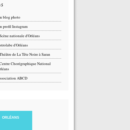
ns
n blog photo
 profil Instagram
Scène nationale d'Orléans
strolabe d'Orléans
Théâtre de La Tête Noire à Saran
Centre Chorégraphique National
rléans
ssociation ABCD