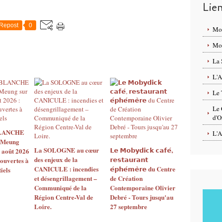
Lie
Repost
0
Mo
Mon
La 
L'A
Le 
Le 
d'O
BLANCHE
L'A
 Meung
La SOLOGNE au cœur
𝗟𝗲 𝗠𝗼𝗯𝘆𝗱𝗶𝗰𝗸 𝗰𝗮𝗳𝗲́,
2 août 2026
des enjeux de la
𝗿𝗲𝘀𝘁𝗮𝘂𝗿𝗮𝗻𝘁
 ouvertes à
CANICULE : incendies
𝗲́𝗽𝗵𝗲́𝗺𝗲̀𝗿𝗲 du Centre
iels
et désengrillagement –
de Création
Communiqué de la
Contemporaine Olivier
Région Centre-Val de
Debré - Tours jusqu'au
Loire.
27 septembre