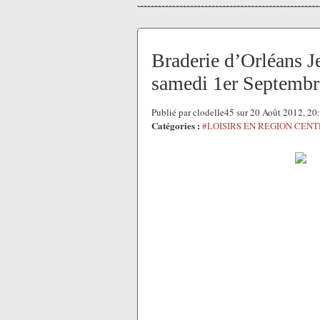
Braderie d’Orléans J
samedi 1er Septembr
Publié par clodelle45 sur 20 Août 2012, 2
Catégories :
#LOISIRS EN REGION CEN
Accompagnée d'animations, de musiq
jeudi 30, vendredi 31 août et samed
Programme du samedi 1er septem
Toute la journée sans interruption, le
le domaine public sans redevance (en 
Le samedi 1er septembre, de 10