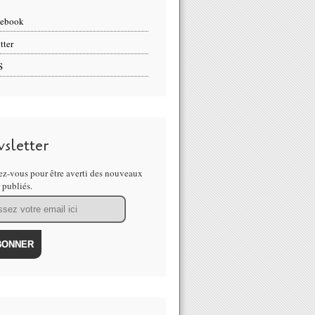
cebook
tter
S
sletter
z-vous pour être averti des nouveaux
s publiés.