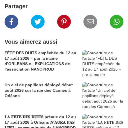
Partager
Vous aimerez aussi
FÊTE DES DUITS empêchée du 12 au
17 août 2026 « par la mairie
d’ORLEANS » : EXPLICATIONS de
l’association NANOPROD
Un ciel de papillons déployé début
août 2026 sur la rue des Carmes à
Orléans
𝐋𝐀 𝐅𝐄𝐓𝐄 𝐃𝐄𝐒 𝐃𝐔𝐈𝐓𝐒 prévue du 12 au
17 août 2026 à Orléans 𝐍’𝐀𝐔𝐑𝐀 𝐏𝐀𝐒
𝐋𝐈𝐄𝐔 : communiqués de NANOPROD