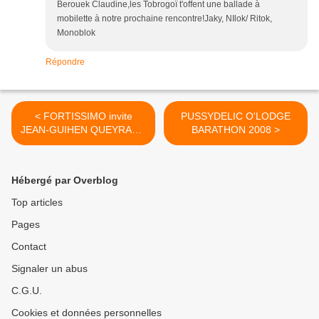
Berouek Claudine,les Tobrogoï t'offent une ballade à
mobilette à notre prochaine rencontre!Jaky, NIlok/ Ritok,
Monoblok
Répondre
< FORTISSIMO invite
PUSSYDELIC O'LODGE
JEAN-GUIHEN QUEYRAS à
BARATHON 2008 >
l' INSTITUT
Hébergé par Overblog
Top articles
Pages
Contact
Signaler un abus
C.G.U.
Cookies et données personnelles