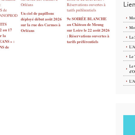
Lie
Un ciel de papillons
Mo
9e SOIRÉE BLANCHE
déployé début août 2026
ITS
au Château de Meung
sur la rue des Carmes à
Mon
2 au 17
sur Loire le 22 août 2026
Orléans
r la
: Réservations ouvertes à
La 
EANS » :
tarifs préférentiels
S de
L'A
Le 
Le 
d'O
L'A