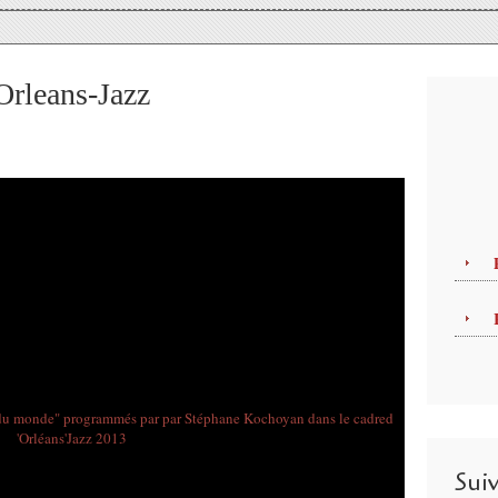
Orleans-Jazz
Sui