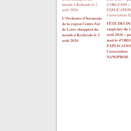
L’Orchestre d’harmonie
FÊTE DES DU
de la région Centre-Val
empêchée du 1
de Loire champion du
août 2026 « pa
monde à Kerkrade le 2
mairie d’ORL
août 2026
EXPLICATION
l’association
NANOPROD