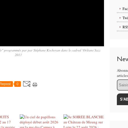
Fa
Twi
RS
e" programmés par par Stéphane Kochoyan dans le cadred 'Orléans'Jazz
2013
New
Abonne
article
Email
Repost
0