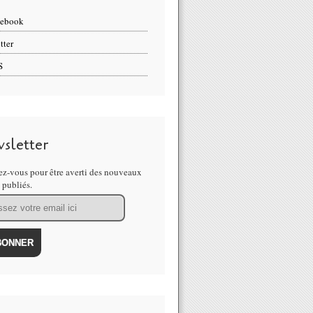
cebook
tter
S
sletter
z-vous pour être averti des nouveaux
s publiés.