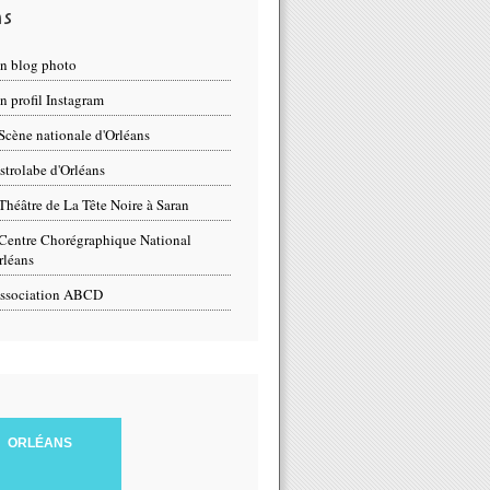
ns
n blog photo
 profil Instagram
Scène nationale d'Orléans
strolabe d'Orléans
Théâtre de La Tête Noire à Saran
Centre Chorégraphique National
rléans
ssociation ABCD