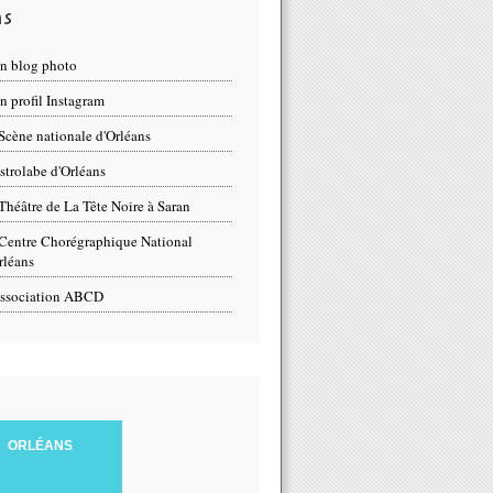
ns
n blog photo
 profil Instagram
Scène nationale d'Orléans
strolabe d'Orléans
Théâtre de La Tête Noire à Saran
Centre Chorégraphique National
rléans
ssociation ABCD