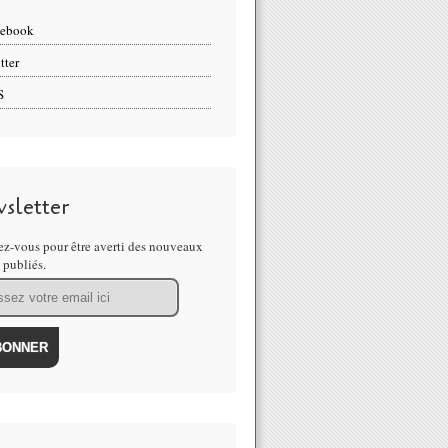
cebook
tter
S
sletter
z-vous pour être averti des nouveaux
s publiés.