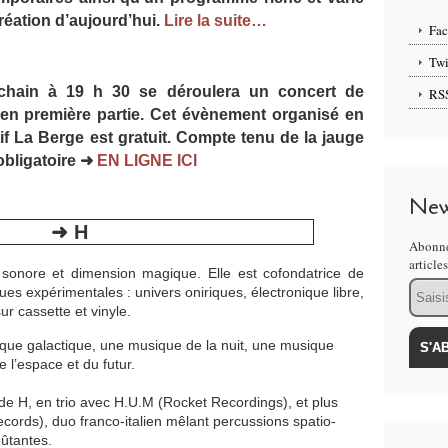
éation d’aujourd’hui.
Lire la suite…
Fa
Twi
rochain à 19 h 30 se déroulera un concert de
RS
n première partie. Cet évènement organisé en
tif La Berge est gratuit. Compte tenu de la jauge
 obligatoire ➜
EN LIGNE ICI
New
➜ H
Abonne
article
 sonore et dimension magique. Elle est cofondatrice de
Email
 expérimentales : univers oniriques, électronique libre,
ur cassette et vinyle.
ue galactique, une musique de la nuit, une musique
 l’espace et du futur.
e H, en trio avec H.U.M (Rocket Recordings), et plus
cords), duo franco-italien mêlant percussions spatio-
oûtantes.