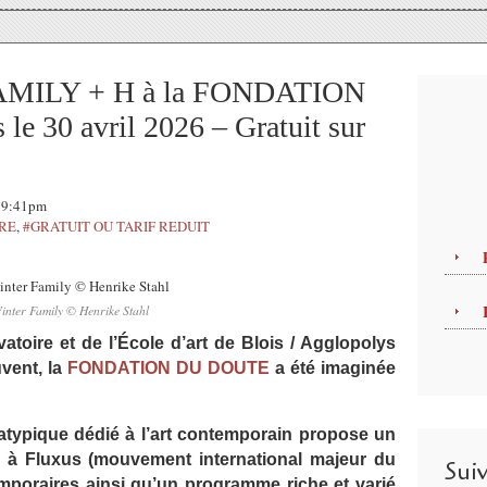
AMILY + H à la FONDATION
e 30 avril 2026 – Gratuit sur
 19:41pm
TRE
,
#GRATUIT OU TARIF REDUIT
inter Family © Henrike Stahl
atoire et de l’École d’art de Blois / Agglopolys
vent, la
FONDATION DU DOUTE
a été imaginée
 atypique dédié à l’art contemporain propose un
 à Fluxus (mouvement international majeur du
Sui
emporaires ainsi qu’un programme riche et varié