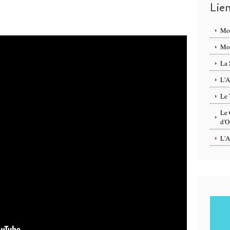
Lie
Mo
Mon
La 
L'A
Le 
Le 
d'O
L'A