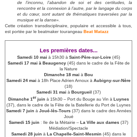
de l’inconnu, l’abandon de soi et des certitudes, la
rencontre et la connexion à l’autre, par le langage du corps
et du cœur, sont autant de thématiques traversées par la
musique et la danse».
Cette création transdisciplinaire, populaire et accessible à tous,
est portée par le beatmaker tourangeau
Beat Matazz
Les premières dates...
Samedi 10 mai
à 15h30 à
Saint-Père-sur-Loire
(45)
Samedi 17 mai à Beaugency
(45) dans le cadre de la Fête de
la Nature
Dimanche 18 mai
à
Bou
Samedi 24 mai
à 18h Place Adrien Arnoux à
Aubigny-sur-Nère
(18)
Samedi 31 mai
à
Bourgueil
(37)
er
Dimanche 1
juin
à 15h30 – Port du Bouge au Vin à
Luynes
(37), dans le cadre de la Fête de la Batellerie du Port de Luynes
Samedi 7 juin
à
Joué-lès-Tours
(37) dans le cadre des Années
Joué
Samedi 15 juin
: Ile de la Métairie –
La Ville aux dames
(37)
Médiation/Spectacle
Samedi 28 juin
à
La Chapelle-Saint-Mesmin
(45) dans le