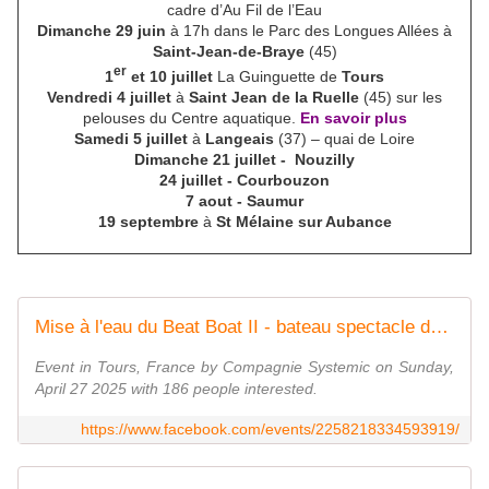
cadre d’Au Fil de l’Eau
Dimanche 29 juin
à 17h dans le Parc des Longues Allées à
Saint-Jean-de-Braye
(45)
er
1
et 10 juillet
La Guinguette de
Tours
Vendredi 4 juillet
à
Saint Jean de la Ruelle
(45) sur les
pelouses du Centre aquatique.
En savoir plus
Samedi 5 juillet
à
Langeais
(37) – quai de Loire
Dimanche 21 juillet - Nouzilly
24 juillet - Courbouzon
7 aout - Saumur
19 septembre
à
St Mélaine sur Aubance
Mise à l'eau du Beat Boat II - bateau spectacle de SYSTEMIC, projet artistique LE SON DES VOILES
Event in Tours, France by Compagnie Systemic on Sunday,
April 27 2025 with 186 people interested.
https://www.facebook.com/events/2258218334593919/