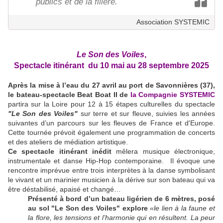
publics et de la filière.
Association SYSTEMIC
Le Son des Voiles
,
Spectacle itinérant du 10 mai au 28 septembre 2025
Après la mise à l’eau du 27 avril au port de Savonnières (37),
le bateau-spectacle Beat Boat II de
la Compagnie SYSTEMIC
partira sur la Loire pour 12 à 15 étapes culturelles du spectacle
"Le Son des Voiles"
sur terre et sur fleuve, suivies les années
suivantes d’un parcours sur les fleuves de France et d'Europe.
Cette tournée prévoit également une programmation de concerts
et des ateliers de médiation artistique.
Ce spectacle itinérant inédit
mêlera musique électronique,
instrumentale et danse Hip-Hop contemporaine. Il évoque une
rencontre imprévue entre trois interprètes à la danse symbolisant
le vivant et un marinier musicien à la dérive sur son bateau qui va
être déstabilisé, apaisé et changé…
Présenté à bord d’un bateau ligérien de 6 mètres, posé
au sol "Le Son des Voiles" explore
«le lien à la faune et
la flore, les tensions et l’harmonie qui en résultent. La peur