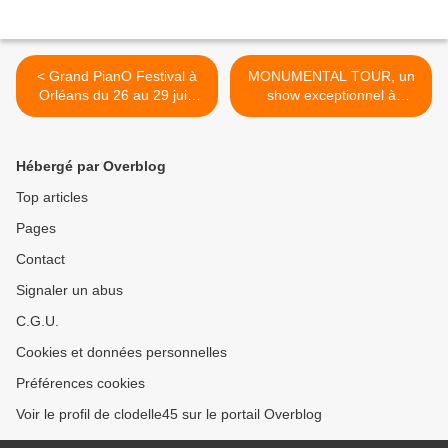
< Grand PianO Festival à
MONUMENTAL TOUR, un
Orléans du 26 au 29 juin
show exceptionnel à
2025 sous le signe de la
CHAMBORD le 19
Nouvelle-Orléans : La
septembre 2025 >
billetterie est ouverte !
Hébergé par Overblog
Top articles
Pages
Contact
Signaler un abus
C.G.U.
Cookies et données personnelles
Préférences cookies
Voir le profil de clodelle45 sur le portail Overblog