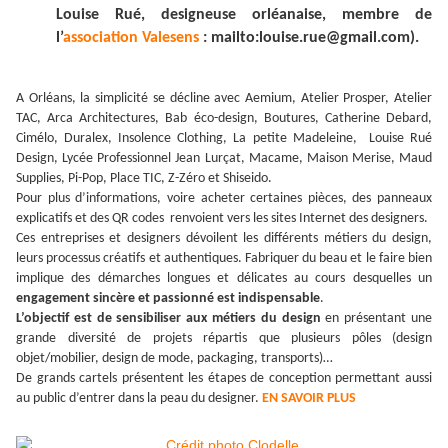
Louise Rué, designeuse orléanaise, membre de
l’
association Valesens
: mailto:louise.rue@gmail.com).
A Orléans, la simplicité se décline avec Aemium, Atelier Prosper, Atelier
TAC, Arca Architectures, Bab éco-design, Boutures, Catherine Debard,
Cimélo, Duralex, Insolence Clothing, La petite Madeleine, Louise Rué
Design, Lycée Professionnel Jean Lurçat, Macame, Maison Merise, Maud
Supplies, Pi-Pop, Place TIC, Z-Zéro et Shiseido.
Pour plus d’informations, voire acheter certaines pièces, des panneaux
explicatifs et des QR codes renvoient vers les sites Internet des designers.
Ces entreprises et designers dévoilent les différents métiers du design,
leurs processus créatifs et authentiques. Fabriquer du beau et le faire bien
implique des démarches longues et délicates au cours desquelles un
engagement sincère et passionné est indispensable
.
L’objectif est de sensibiliser aux métiers du design
en présentant une
grande diversité de projets répartis que plusieurs pôles (design
objet/mobilier, design de mode, packaging, transports)…
De grands cartels présentent les étapes de conception permettant aussi
au public d’entrer dans la peau du designer.
EN SAVOIR PLUS