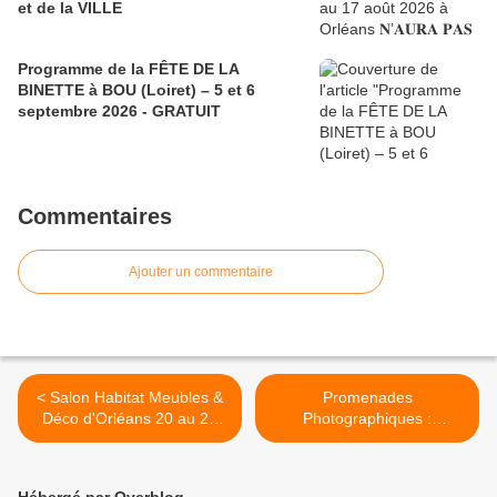
et de la VILLE
Programme de la FÊTE DE LA
BINETTE à BOU (Loiret) – 5 et 6
septembre 2026 - GRATUIT
Commentaires
Ajouter un commentaire
< Salon Habitat Meubles &
Promenades
Déco d'Orléans 20 au 22
Photographiques :
septembre 2024 -
Exposition FAIRE LA VILLE
Emmanuelle Rivassoux,
du 2 au 13 octobre en
invitée d’honneur :
partenariat avec les
Hébergé par Overblog