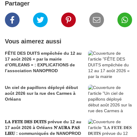
Partager
Vous aimerez aussi
FÊTE DES DUITS empêchée du 12 au
17 août 2026 « par la mairie
d’ORLEANS » : EXPLICATIONS de
l’association NANOPROD
Un ciel de papillons déployé début
août 2026 sur la rue des Carmes à
Orléans
𝐋𝐀 𝐅𝐄𝐓𝐄 𝐃𝐄𝐒 𝐃𝐔𝐈𝐓𝐒 prévue du 12 au
17 août 2026 à Orléans 𝐍’𝐀𝐔𝐑𝐀 𝐏𝐀𝐒
𝐋𝐈𝐄𝐔 : communiqués de NANOPROD