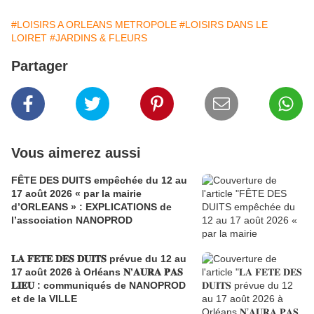
#LOISIRS A ORLEANS METROPOLE
#LOISIRS DANS LE
LOIRET
#JARDINS & FLEURS
Partager
Vous aimerez aussi
FÊTE DES DUITS empêchée du 12 au
17 août 2026 « par la mairie
d’ORLEANS » : EXPLICATIONS de
l’association NANOPROD
𝐋𝐀 𝐅𝐄𝐓𝐄 𝐃𝐄𝐒 𝐃𝐔𝐈𝐓𝐒 prévue du 12 au
17 août 2026 à Orléans 𝐍’𝐀𝐔𝐑𝐀 𝐏𝐀𝐒
𝐋𝐈𝐄𝐔 : communiqués de NANOPROD
et de la VILLE