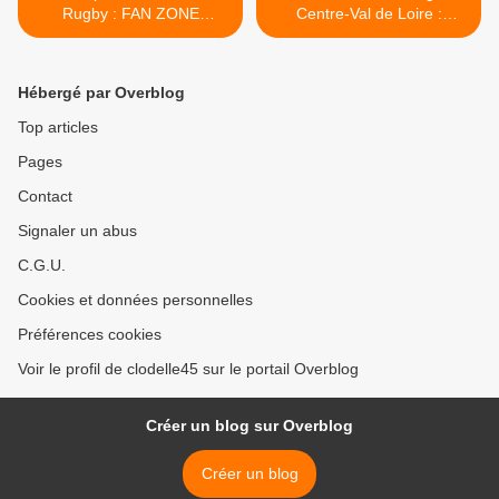
Rugby : FAN ZONE
Centre-Val de Loire :
Département du Loiret
Cagnotte supplémentaire
dimanche 15 octobre au
20€ "Spectacle vivant"
Campo Santo à Orléans
jusqu’au 30 octobre 2023 >
Hébergé par Overblog
Top articles
Pages
Contact
Signaler un abus
C.G.U.
Cookies et données personnelles
Préférences cookies
Voir le profil de clodelle45 sur le portail Overblog
Créer un blog sur Overblog
Créer un blog